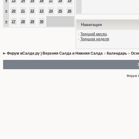
»
13
14
15
16
17
18
19
»
20
21
22
23
24
25
26
»
27
28
29
30
Навигация
·
Текущий месяц
·
Текущая неделя
Форум вСалде.ру | Верхняя Салда и Нижняя Салда
»
Календарь
»
Осн
Форум