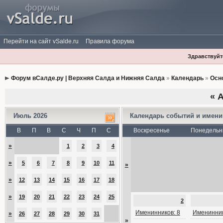
Перейти на сайт vSalde.ru
Правила форума
Здравствуйте
Форум вСалде.ру | Верхняя Салда и Нижняя Салда
»
Календарь
»
Осн
«
А
Июль 2026
Календарь событий и имен
В
П
В
С
Ч
П
С
Воскресенье
Понедельн
»
1
2
3
4
»
5
6
7
8
9
10
11
»
»
12
13
14
15
16
17
18
»
19
20
21
22
23
24
25
2
Именинников: 8
Именинник
»
26
27
28
29
30
31
»