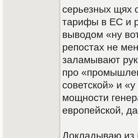
серьезных щях
тарифы в ЕС и 
выводом «ну вот 
репостах не ме
заламывают рук
про «промышлен
советской» и «
мощности генера
европейской, д
Докладываю из 