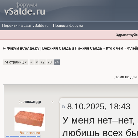
Перейти на сайт vSalde.ru
Правила форума
Здравствуйте
Форум вСалде.ру | Верхняя Салда и Нижняя Салда
»
Кто о чем
»
Флей
74 страниц
«
<
72
73
74
, тема не дл
ляксандр
8.10.2025, 18:43
У меня нет–нет,
любишь всех бы
Ваше звание