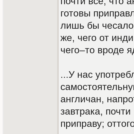
почти всё, что 
готовы приправ
лишь бы чесало 
же, чего от инди
чего–то вроде я
...У нас употре
самостоятельну
англичан, напро
завтрака, почт
приправу; оттог