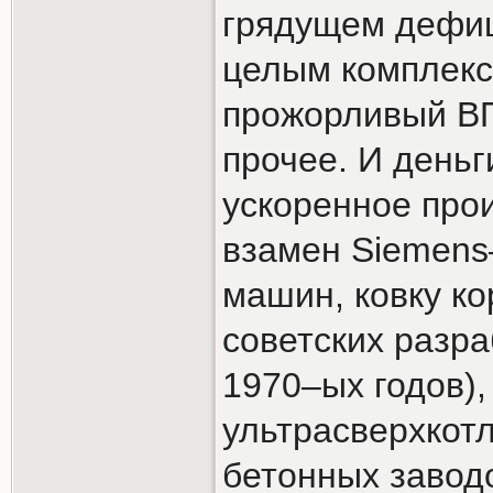
грядущем дефиц
целым комплекс
прожорливый ВП
прочее. И деньг
ускоренное про
взамен Siemens–
машин, ковку ко
советских разр
1970–ых годов)
ультрасверхкотл
бетонных заводо