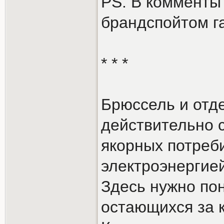
PS. В комменты 
брандспойтом г
* * *
Брюссель и отд
действительно 
якорных потреб
электроэнергией
Здесь нужно по
остающихся за 