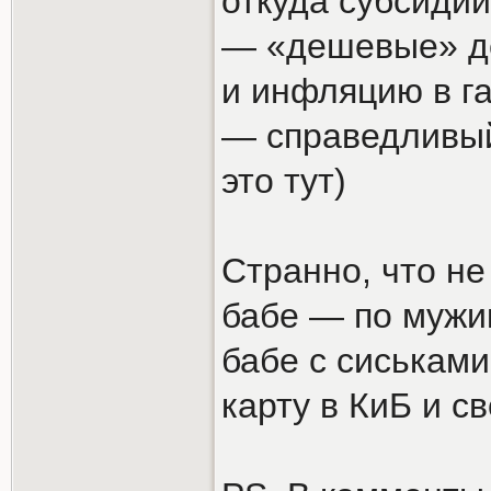
откуда субсидии
— «дешевые» де
и инфляцию в г
— справедливый
это тут)
Странно, что н
бабе — по мужи
бабе с сиськам
карту в КиБ и с