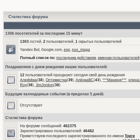
Статистика форума
1306 посетителей за последние 15 минут
1303
гостей,
2
пользователей,
1
скрытых пользователей
Yandex Bot, Google.com,
esp
,
nus_maga
Полный список по:
последним действиям
,
именам пользователей
Поздравляем с днем рождения наших пользователей:
12
пользователей празднуют сегодня свой день рождения
Алеффка
(
38
),
Оптимистка
(
39
),
АлёнкаВС
(
43
),
***Манюня***
,
елена
Roy
(
38
),
JimJordon
(
38
)
Будущие календарные события (в пределах 5 дней)
Отсутствуют
Статистика форума
На форуме сообщений:
462375
Зарегистрировано пользователей:
46482
Приветствуем последнего зарегистрированного по имени
Торги