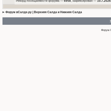
Рекорд посещаемости форума —
6958
, зафиксирован —
10.7.2026
Форум вСалде.ру | Верхняя Салда и Нижняя Салда
Форум