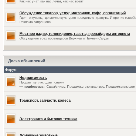
Как нас учат, как нас лечат, как нас возят
Обсуждение товаров, услуг, магазинов, кафе, организаций
Где что купить, где можно культурно посидеть-отдохнуть. И прочие жалоб
Реклама запрещена
Местное радио, телевидение, газеты, провайдеры интернета
Обсуждение всех провайдеров Верхней и Нижней Салды
Доска объявлений
Форум
Недвижимость
Продам, куплю, сдам, сниму
— подфорумы:
Сдам/сниму
,
Продам/куплю квартиру
,
Продам/куплю дом,
Транспорт, запчасти, колеса
Электроника и бытовая техника
Домашние животные