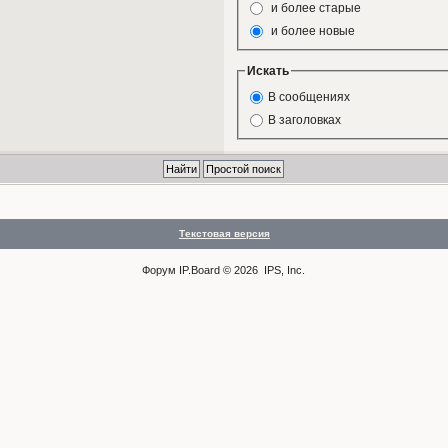
и более старые
и более новые
Искать
В сообщениях
В заголовках
Текстовая версия
Форум
IP.Board
© 2026
IPS, Inc
.