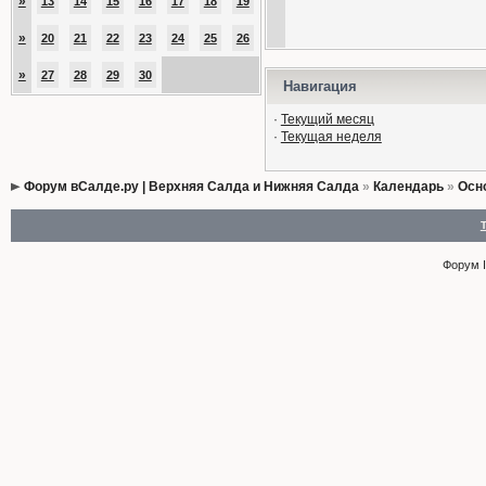
»
13
14
15
16
17
18
19
»
20
21
22
23
24
25
26
»
27
28
29
30
Навигация
·
Текущий месяц
·
Текущая неделя
Форум вСалде.ру | Верхняя Салда и Нижняя Салда
»
Календарь
»
Осн
Форум