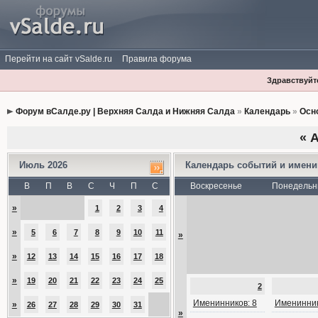
Перейти на сайт vSalde.ru
Правила форума
Здравствуйте
Форум вСалде.ру | Верхняя Салда и Нижняя Салда
»
Календарь
»
Осн
«
А
Июль 2026
Календарь событий и имен
В
П
В
С
Ч
П
С
Воскресенье
Понедельн
»
1
2
3
4
»
5
6
7
8
9
10
11
»
»
12
13
14
15
16
17
18
»
19
20
21
22
23
24
25
2
Именинников: 8
Именинник
»
26
27
28
29
30
31
»