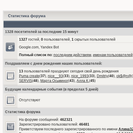
Статистика форума
1328 посетителей за последние 15 минут
1327
гостей,
0
пользователей,
1
скрытых пользователей
Google.com, Yandex Bot
Полный список по:
последним действиям
,
именам пользователей
Поздравляем с днем рождения наших пользователей:
13
пользователей празднуют сегодня свой день рождения
Puma create
(
37
),
nice__93
(
33
),
nice_1993
(
33
),
Dmitriy
(
40
),
ok$@n@
(
SERVIS
(
48
),
Марта Осьминог
(
43
),
Алла К.
(
45
)
Будущие календарные события (в пределах 5 дней)
Отсутствуют
Статистика форума
На форуме сообщений:
462321
Зарегистрировано пользователей:
46481
Приветствуем последнего зарегистрированного по имени
Алина3