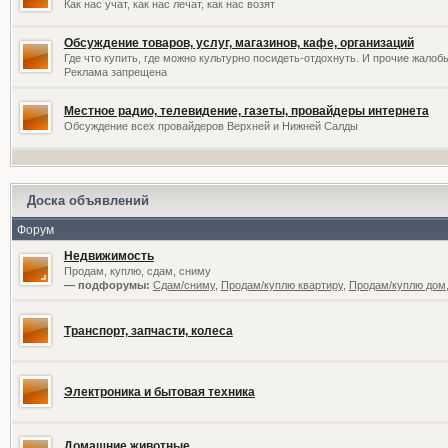
Как нас учат, как нас лечат, как нас возят
Обсуждение товаров, услуг, магазинов, кафе, организаций
Где что купить, где можно культурно посидеть-отдохнуть. И прочие жалоб
Реклама запрещена
Местное радио, телевидение, газеты, провайдеры интернета
Обсуждение всех провайдеров Верхней и Нижней Салды
Доска объявлений
Форум
Недвижимость
Продам, куплю, сдам, сниму
— подфорумы:
Сдам/сниму
,
Продам/куплю квартиру
,
Продам/куплю дом,
Транспорт, запчасти, колеса
Электроника и бытовая техника
Домашние животные