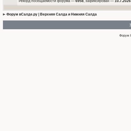
Рекорд посещаемости форума —
6958
, зафиксирован —
10.7.2026
Форум вСалде.ру | Верхняя Салда и Нижняя Салда
Форум