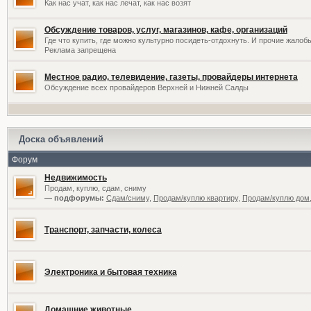
Как нас учат, как нас лечат, как нас возят
Обсуждение товаров, услуг, магазинов, кафе, организаций
Где что купить, где можно культурно посидеть-отдохнуть. И прочие жалоб
Реклама запрещена
Местное радио, телевидение, газеты, провайдеры интернета
Обсуждение всех провайдеров Верхней и Нижней Салды
Доска объявлений
Форум
Недвижимость
Продам, куплю, сдам, сниму
— подфорумы:
Сдам/сниму
,
Продам/куплю квартиру
,
Продам/куплю дом,
Транспорт, запчасти, колеса
Электроника и бытовая техника
Домашние животные