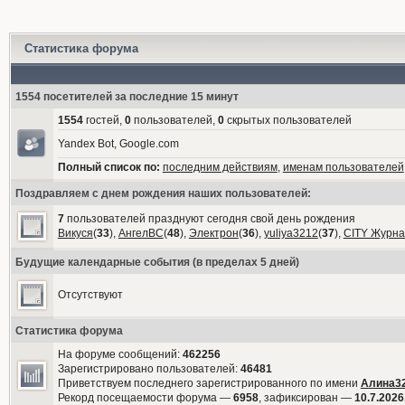
Статистика форума
1554 посетителей за последние 15 минут
1554
гостей,
0
пользователей,
0
скрытых пользователей
Yandex Bot, Google.com
Полный список по:
последним действиям
,
именам пользователей
Поздравляем с днем рождения наших пользователей:
7
пользователей празднуют сегодня свой день рождения
Викуся
(
33
),
АнгелВС
(
48
),
Электрон
(
36
),
yuliya3212
(
37
),
CITY Журна
Будущие календарные события (в пределах 5 дней)
Отсутствуют
Статистика форума
На форуме сообщений:
462256
Зарегистрировано пользователей:
46481
Приветствуем последнего зарегистрированного по имени
Алина3
Рекорд посещаемости форума —
6958
, зафиксирован —
10.7.2026