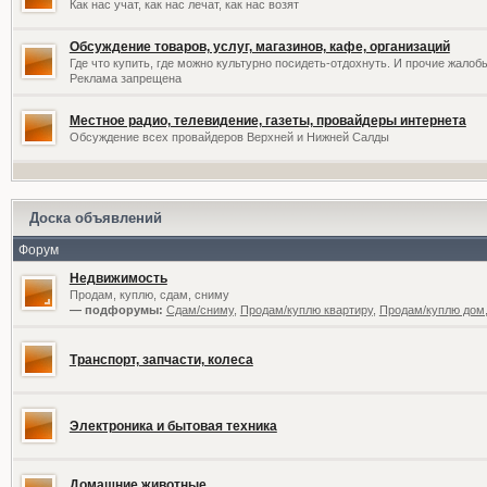
Как нас учат, как нас лечат, как нас возят
Обсуждение товаров, услуг, магазинов, кафе, организаций
Где что купить, где можно культурно посидеть-отдохнуть. И прочие жалоб
Реклама запрещена
Местное радио, телевидение, газеты, провайдеры интернета
Обсуждение всех провайдеров Верхней и Нижней Салды
Доска объявлений
Форум
Недвижимость
Продам, куплю, сдам, сниму
— подфорумы:
Сдам/сниму
,
Продам/куплю квартиру
,
Продам/куплю дом,
Транспорт, запчасти, колеса
Электроника и бытовая техника
Домашние животные