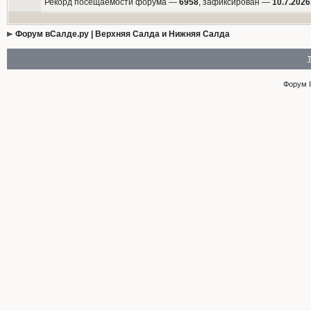
Рекорд посещаемости форума —
6958
, зафиксирован —
10.7.2026
Форум вСалде.ру | Верхняя Салда и Нижняя Салда
Форум