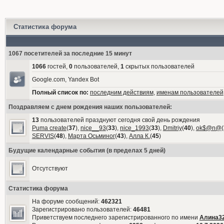
Статистика форума
1067 посетителей за последние 15 минут
1066
гостей,
0
пользователей,
1
скрытых пользователей
Google.com, Yandex Bot
Полный список по:
последним действиям
,
именам пользователей
Поздравляем с днем рождения наших пользователей:
13
пользователей празднуют сегодня свой день рождения
Puma create
(
37
),
nice__93
(
33
),
nice_1993
(
33
),
Dmitriy
(
40
),
ok$@n@
(
SERVIS
(
48
),
Марта Осьминог
(
43
),
Алла К.
(
45
)
Будущие календарные события (в пределах 5 дней)
Отсутствуют
Статистика форума
На форуме сообщений:
462321
Зарегистрировано пользователей:
46481
Приветствуем последнего зарегистрированного по имени
Алина3