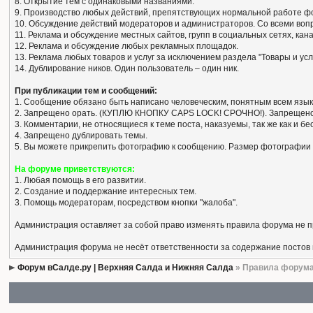
8. Открытие тем с одинаковыми названиями.
9. Производство любых действий, препятствующих нормальной работе ф
10. Обсуждение действий модераторов и администраторов. Со всеми вопро
11. Реклама и обсуждение местных сайтов, групп в социальных сетях, кан
12. Реклама и обсуждение любых рекламных площадок.
13. Реклама любых товаров и услуг за исключением раздела "Товары и усл
14. Дублирование ников. Один пользователь – один ник.
При публикации тем и сообщений:
1. Сообщение обязано быть написано человеческим, понятным всем язык
2. Запрещено орать. (КУПЛЮ КНОПКУ CAPS LOCK! СРОЧНО!). Запрещено
3. Комментарии, не относящиеся к теме поста, наказуемы, так же как и 
4. Запрещено дублировать темы.
5. Вы можете прикрепить фотографию к сообщению. Размер фотографии 
На форуме приветствуются:
1. Любая помощь в его развитии.
2. Создание и поддержание интересных тем.
3. Помощь модераторам, посредством кнопки "жалоба".
Администрация оставляет за собой право изменять правила форума не 
Администрация форума не несёт ответственности за содержание постов
Форум вСалде.ру | Верхняя Салда и Нижняя Салда
» Правила форум