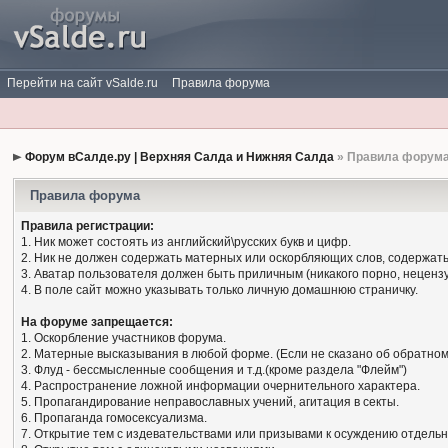
Перейти на сайт vSalde.ru
Правила форума
Форум вСалде.ру | Верхняя Салда и Нижняя Салда
» Правила форум
Правила форума
Правила регистрации:
1. Ник может состоять из английский\русских букв и цифр.
2. Ник не должен содержать матерных или оскорбляющих слов, содержать
3. Аватар пользователя должен быть приличным (никакого порно, нецензу
4. В поле сайт можно указывать только личную домашнюю страничку.
На форуме запрещается:
1. Оскорбление участников форума.
2. Матерные высказывания в любой форме. (Если не сказано об обратном
3. Флуд - бессмысленные сообщения и т.д.(кроме раздела "Флейм")
4. Распространение ложной информации очернительного характера.
5. Пропагандирование неправославных учений, агитация в секты.
6. Пропаганда гомосексуализма.
7. Открытие тем с издевательствами или призывами к осуждению отдельн