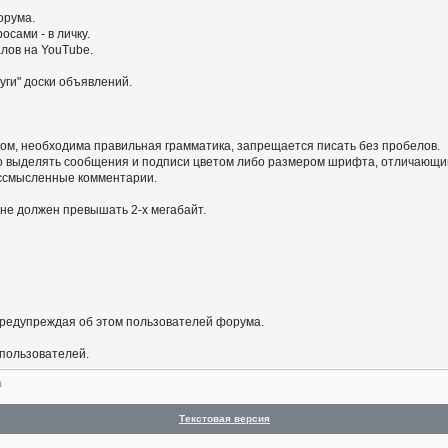
орума.
сами - в личку.
алов на YouTube.
уги" доски объявлений.
ом, необходима правильная грамматика, запрещается писать без пробелов.
 выделять сообщения и подписи цветом либо размером шрифта, отличающим
бессмысленные комментарии.
не должен превышать 2-х мегабайт.
предупреждая об этом пользователей форума.
 пользователей.
а
Текстовая версия