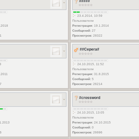
#####
23.4.2014, 10:59
Пользователи
.2018
Регистрация:
19.1.2014
Сообщений:
27
1
Просмотров:
28322
##Серега#
3
24.10.2015, 11:52
Пользователи
.2011
Регистрация:
31.8.2015
Сообщений:
5
7
Просмотров:
26214
#crossword
24.10.2015, 13:05
Пользователи
1.2013
Регистрация:
24.10.2015
Сообщений:
0
6
Просмотров:
26696