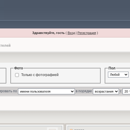
Здравствуйте, гость
(
Вход
|
Регистрация
)
ателей
Фото
Пол
Только с фотографией
тировать по
в порядке
с