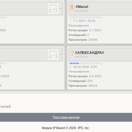
#Mara#
7.7.2017, 10:24
Пользователи
2026
Регистрация:
5.7.2017
Сообщений:
2
Просмотров:
22449
#АЛЕКСАНДРА#
3
14.11.2016, 9:34
Пользователи
1.2015
Регистрация:
2.6.2015
Сообщений:
225
5
Просмотров:
28153
ателей
Текстовая версия
Форум
IP.Board
© 2026
IPS, Inc
.