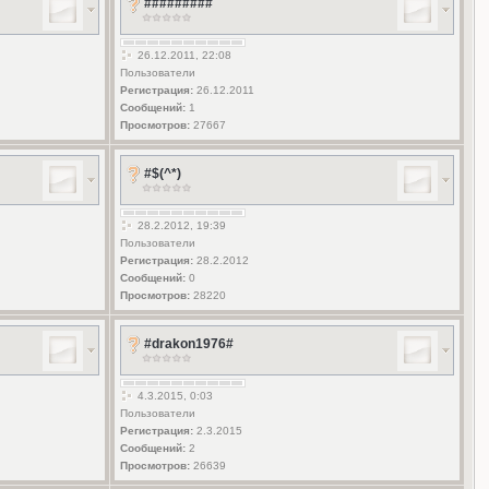
#########
26.12.2011, 22:08
Пользователи
Регистрация:
26.12.2011
Сообщений:
1
Просмотров:
27667
#$(^*)
28.2.2012, 19:39
Пользователи
Регистрация:
28.2.2012
Сообщений:
0
Просмотров:
28220
#drakon1976#
4.3.2015, 0:03
Пользователи
Регистрация:
2.3.2015
Сообщений:
2
Просмотров:
26639