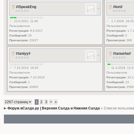
#iSpeakEng
#ket#
22.6.2021, 11:46
1.7.2026, 19:23
Пользователи
Пользователи
Регистрация:
8.6.2017
Регистрация:
1.7.
Сообщений:
26
Сообщений:
0
Просмотров:
23227
Просмотров:
388
#taniyy#
#tanusha#
7.10.2019, 16:20
11.4.2018, 12:3
Пользователи
Пользователи
Регистрация:
7.10.2019
Регистрация:
16.1
Сообщений:
1
Сообщений:
13
Просмотров:
20905
Просмотров:
2586
2267 страниц
1
2
3
>
»
Форум вСалде.ру | Верхняя Салда и Нижняя Салда
» Список пользов