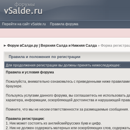
Перейти на сайт vSalde.ru
Правила форума
Форум вСалде.ру | Верхняя Салда и Нижняя Салда
» Форма регистра
Правила и положения по регистрации
Для продолжения регистрации вы должны принять нижеследующее:
Правила и условия форума
Пожалуйста, внимательно ознакомьтесь с приведенными ниже правилами. 
браузере.
Пользуясь услугами данного форума, вы соглашаетесь не использовать 
характера, информации, оскорбляющей достоинства и нарушающей права
Помните, что мы не несем ответственности за размещаемые сообщения. М
Правила регистрации:
1. Ник может состоять из английский\русских букв и цифр.
2. Ник не должен содержать матерных или оскорбляющих слов, содержать