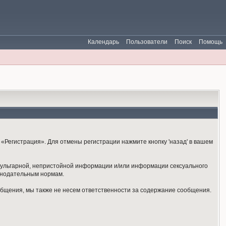
Календарь
Пользователи
Поиск
Помощь
«Регистрация». Для отмены регистрации нажмите кнопку 'назад' в вашем
 вульгарной, непристойной информации и/или информации сексуального
онодательным нормам.
общения, мы также не несем ответственности за содержание сообщения.