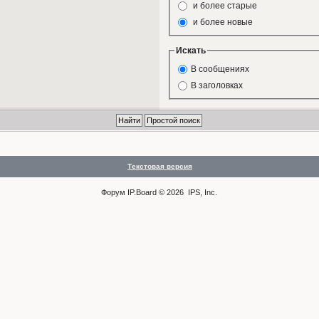
и более старые
и более новые
Искать
В сообщениях
В заголовках
Текстовая версия
Форум
IP.Board
© 2026
IPS, Inc
.