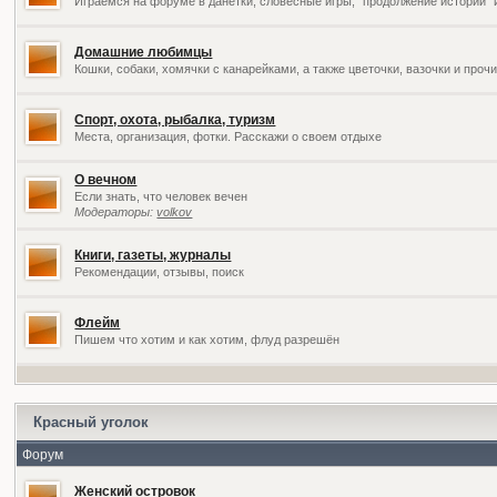
Играемся на форуме в данетки, словесные игры, "продолжение историй" 
Домашние любимцы
Кошки, собаки, хомячки с канарейками, а также цветочки, вазочки и про
Спорт, охота, рыбалка, туризм
Места, организация, фотки. Расскажи о своем отдыхе
О вечном
Если знать, что человек вечен
Модераторы:
volkov
Книги, газеты, журналы
Рекомендации, отзывы, поиск
Флейм
Пишем что хотим и как хотим, флуд разрешён
Красный уголок
Форум
Женский островок