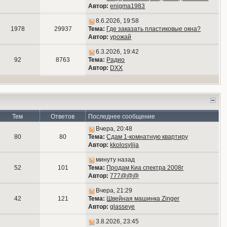
Автор:
enigma1983
8.6.2026, 19:58
1978
29937
Тема:
Где заказать пластиковые окна?
Автор:
урожай
6.3.2026, 19:42
92
8763
Тема:
Радио
Автор:
DXX
Тем
Ответов
Последнее сообщение
Вчера, 20:48
80
80
Тема:
Сдам 1-комнатную квартиру
Автор:
kkolosylija
минуту назад
52
101
Тема:
Продам Киа спектра 2008г
Автор:
777@@@
Вчера, 21:29
42
121
Тема:
Швейная машинка Zinger
Автор:
glasseye
3.8.2026, 23:45