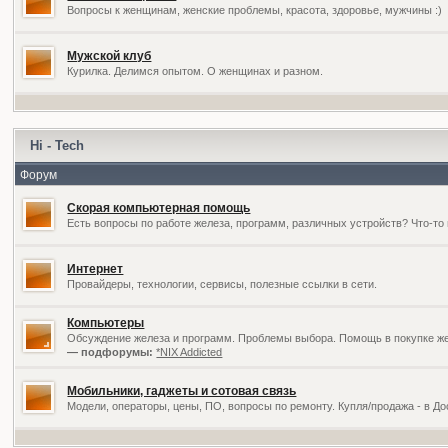
Вопросы к женщинам, женские проблемы, красота, здоровье, мужчины :)
Мужской клуб
Курилка. Делимся опытом. О женщинах и разном.
Hi - Tech
Форум
Скорая компьютерная помощь
Есть вопросы по работе железа, программ, различных устройств? Что-то 
Интернет
Провайдеры, технологии, сервисы, полезные ссылки в сети.
Компьютеры
Обсуждение железа и программ. Проблемы выбора. Помощь в покупке жел
— подфорумы:
*NIX Addicted
Мобильники, гаджеты и сотовая связь
Модели, операторы, цены, ПО, вопросы по ремонту. Купля/продажа - в Д