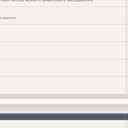
и много чего ещё веселого и занимательного, присоединяйтесь!
чие рюшечки