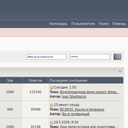
Календарь
Пользователи
Поиск
Помощь
Тем
Ответов
Последнее сообщение
Сегодня, 1:55
1680
121030
Тема:
Водопроводная вода пахнет фека...
Автор:
Ivan Sherbacov
15 минут назад
394
35698
Тема:
ВСМПО. Уныло и печально
Автор:
Ва яг подводный
19.5.2026, 8:34
1490
32158
Тема:
Ищу репетиторов для подготовки...