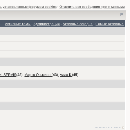
ь установленные форумом cookies
·
Отметить все сообщения прочитанными
Активные темы
·
Администрация
·
Активные сегодня
·
Самые активные
OL SERVIS
(
48
),
Марта Осьминог
(
43
),
Алла К.
(
45
)