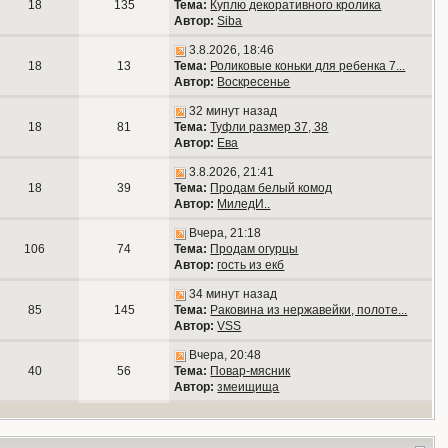
18
135
Тема:
Куплю декоративного кролика
Автор:
Siba
3.8.2026, 18:46
18
13
Тема:
Роликовые коньки для ребенка 7...
Автор:
Воскресенье
32 минут назад
18
81
Тема:
Туфли размер 37, 38
Автор:
Ева
3.8.2026, 21:41
18
39
Тема:
Продам белый комод
Автор:
МиледИ..
Вчера, 21:18
106
74
Тема:
Продам огурцы
Автор:
гость из екб
34 минут назад
85
145
Тема:
Раковина из нержавейки, полоте...
Автор:
VSS
Вчера, 20:48
40
56
Тема:
Повар-мясник
Автор:
змеищища