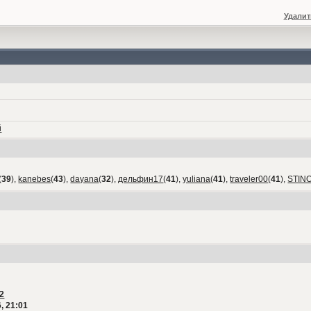
Удалит
й
(
39
),
kanebes
(
43
),
dayana
(
32
),
дельфин17
(
41
),
yuliana
(
41
),
traveler00
(
41
),
STIN
2
, 21:01