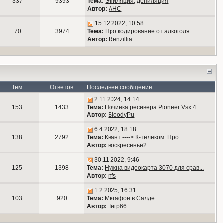
337
9393
Тема:
Эпиляция, депиляция
Автор:
АНС
15.12.2022, 10:58
70
3974
Тема:
Про кодирование от алкоголя
Автор:
Renzillia
Тем
Ответов
Последнее сообщение
2.11.2024, 14:14
153
1433
Тема:
Починка ресивера Pioneer Vsx 4...
Автор:
BloodyPu
6.4.2022, 18:18
138
2792
Тема:
Квант ----> К-телеком. Про...
Автор:
воскресенье2
30.11.2022, 9:46
125
1398
Тема:
Нужна видеокарта 3070 для срав...
Автор:
nfs
1.2.2025, 16:31
103
920
Тема:
Мегафон в Салде
Автор:
Тигр66