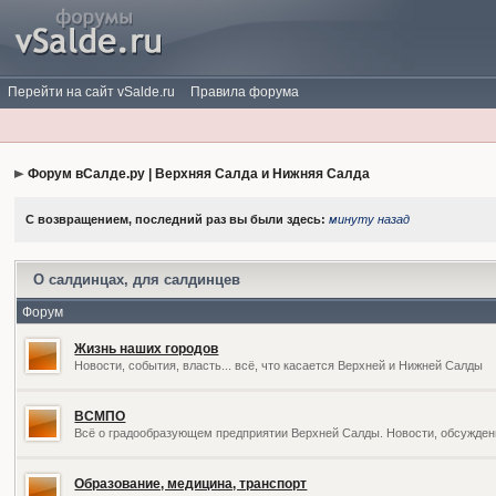
Перейти на сайт vSalde.ru
Правила форума
Форум вСалде.ру | Верхняя Салда и Нижняя Салда
С возвращением, последний раз вы были здесь:
минуту назад
О салдинцах, для салдинцев
Форум
Жизнь наших городов
Новости, события, власть... всё, что касается Верхней и Нижней Салды
ВСМПО
Всё о градообразующем предприятии Верхней Салды. Новости, обсужден
Образование, медицина, транспорт