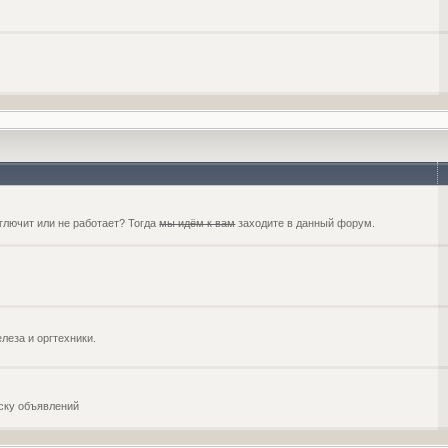
глючит или не работает? Тогда
мы идём к вам
заходите в данный форум.
еза и оргтехники.
оску объявлений