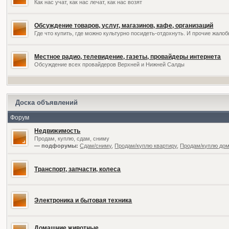
Как нас учат, как нас лечат, как нас возят
Обсуждение товаров, услуг, магазинов, кафе, организаций
Где что купить, где можно культурно посидеть-отдохнуть. И прочие жал
Местное радио, телевидение, газеты, провайдеры интернета
Обсуждение всех провайдеров Верхней и Нижней Салды
Доска объявлений
Форум
Недвижимость
Продам, куплю, сдам, сниму
— подфорумы:
Сдам/сниму
,
Продам/куплю квартиру
,
Продам/куплю дом,
Транспорт, запчасти, колеса
Электроника и бытовая техника
Домашние животные