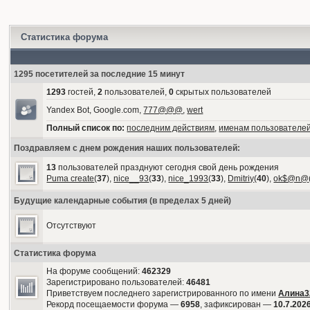
Статистика форума
1295 посетителей за последние 15 минут
1293
гостей,
2
пользователей,
0
скрытых пользователей
Yandex Bot, Google.com,
777@@@
,
wert
Полный список по:
последним действиям
,
именам пользователе
Поздравляем с днем рождения наших пользователей:
13
пользователей празднуют сегодня свой день рождения
Puma create
(
37
),
nice__93
(
33
),
nice_1993
(
33
),
Dmitriy
(
40
),
ok$@n@
Будущие календарные события (в пределах 5 дней)
Отсутствуют
Статистика форума
На форуме сообщений:
462329
Зарегистрировано пользователей:
46481
Приветствуем последнего зарегистрированного по имени
Алина3
Рекорд посещаемости форума —
6958
, зафиксирован —
10.7.2026