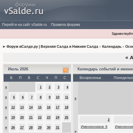
Перейти на сайт vSalde.ru
Правила форума
Здравствуйте
Форум вСалде.ру | Верхняя Салда и Нижняя Салда
»
Календарь
»
Осн
«
А
Июль 2026
Календарь событий и имен
В
П
В
С
Ч
П
С
Воскресенье
Понедельн
»
1
2
3
4
»
5
6
7
8
9
10
11
»
»
12
13
14
15
16
17
18
»
19
20
21
22
23
24
25
2
Именинников: 8
Именинник
»
26
27
28
29
30
31
»