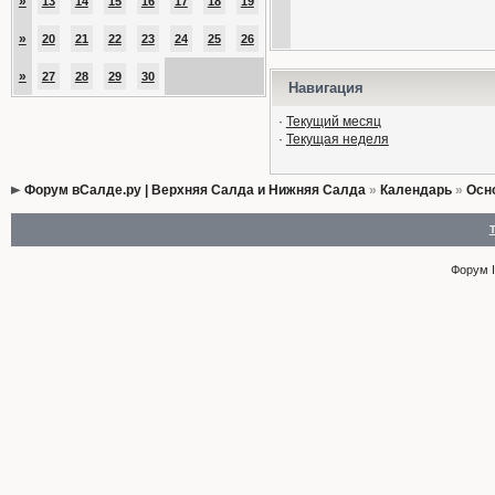
»
13
14
15
16
17
18
19
»
20
21
22
23
24
25
26
»
27
28
29
30
Навигация
·
Текущий месяц
·
Текущая неделя
Форум вСалде.ру | Верхняя Салда и Нижняя Салда
»
Календарь
»
Осн
Форум