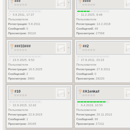
###
####
5.8.2011, 17:37
11.2.2025, 9:49
Пользователи
Пользователи
Регистрация:
5.8.2011
Регистрация:
14.2.2018
Сообщений:
0
Сообщений:
48
Просмотров:
30116
Просмотров:
27568
###33###
##2
23.5.2025, 9:52
27.8.2011, 23:23
Пользователи
Пользователи
Регистрация:
16.5.2025
Регистрация:
27.8.2011
Сообщений:
2
Сообщений:
0
Просмотров:
3993
Просмотров:
29220
#10
#A1enka#
22.9.2015, 12:42
6.4.2018, 10:50
Пользователи
Пользователи
Регистрация:
22.9.2015
Регистрация:
20.11.2013
Сообщений:
1
Сообщений:
99
Просмотров:
26165
Просмотров:
27211