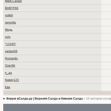
Mark Cavalli
BHBYF66
notkill
senorita
Медь
vvm
*12345*
vastan69
Romantic
Олег96
n_aa
Nataly123
Ева
Форум вСалде.ру | Верхняя Салда и Нижняя Салда
» 10 авторов сего