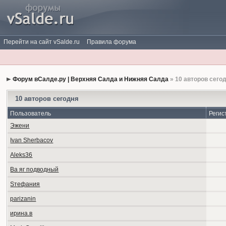
Перейти на сайт vSalde.ru
Правила форума
Форум вСалде.ру | Верхняя Салда и Нижняя Салда
» 10 авторов сего
10 авторов сегодня
Пользователь
Регис
Эжени
Ivan Sherbacov
Aleks36
Ва яг подводный
Sтефания
parizanin
ирина.в