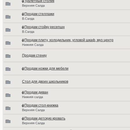
Туалетный столик
Верхняя Салда
Продам стеллажи
В.Салда
Продам стойку ресепшн
В.Салда
Продам плиту, холодильник, угловой шкаф, муз центр
Нижняя Салда
Продам стенку
Продам ножки для мебели
Стол для двоих школьников
Продам диван
Нижняя салда
Продам стол-книжка
Верхняя Салда
Продам детскую кровать
Верхняя Салда