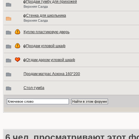
Продам тумбу для прихожей
Верхняя Салда
Стенка для школьника
Верхняя Салда
Куплю пластиковую дверь
Продам угловой шкаф
Отдам даром угловой шкаф
Продам матрас Аскона 160*200
Стол-тумба
6
чел. просматривают этот фо