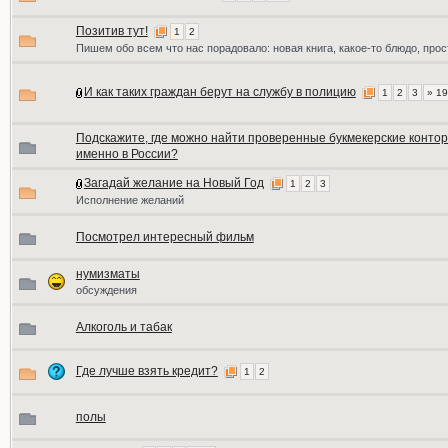
Позитив тут!
1
2
Пишем обо всем что нас порадовало: новая книга, какое-то блюдо, прос
И как таких граждан берут на службу в полицию
1
2
3
» 19
Подскажите, где можно найти проверенные букмекерские конто
именно в России?
Загадай желание на Новый Год
1
2
3
Исполнение желаний
Посмотрел интересный фильм
нумизматы
обсуждения
Алкоголь и табак
Где лучше взять кредит?
1
2
полы