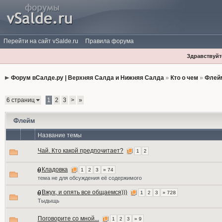
Перейти на сайт vSalde.ru
Правила форума
Здравствуйте
Форум вСалде.ру | Верхняя Салда и Нижняя Салда
»
Кто о чем
»
Флей
6 страниц
1
2
3
>
»
Флейм
Название темы
Чай. Кто какой предпочитает?
1
2
Кладовка
1
2
3
» 74
тема не для обсуждения её содержимого
Вжух, и опять все общаемся)))
1
2
3
» 728
Тыдыщь
Поговорите со мной...
1
2
3
» 9