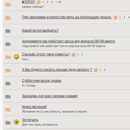
ХОЧУ!
1
2
3
» 53
прямо сейчас!
Про экономию и искусство жить на небольшие деньги.
1
2
3
Какой котел выбрать?
подскажите как работает касса ж/д вокзала 08-09 марта
подскажите как работает касса ж/д вокзала 08-09 марта
Сколько стоит твоя совесть?
1
2
тест
А Вы будете писать письмо деду морозу ?
1
2
Субботник возле храма
Н. Салда
Закладка для книг своими руками!
Книга желаний
Желания не в сию минуту, желания в жизни
3d печать
Для тех кому интересно