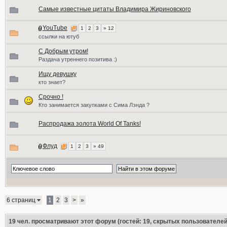
Самые известные цитаты Владимира Жириновского
YouTube
1
2
3
» 12
ссылки на ютуб
С Добрым утром!
Раздача утреннего позитива :)
Ищу девушку
кто знает?
Срочно !
Кто занимается закупками с Сима Лэнда ?
Распродажа золота World Of Tanks!
Флуд
1
2
3
» 49
6 страниц
1
2
3
>
»
19
чел. просматривают этот форум (гостей: 19, скрытых пользователей: