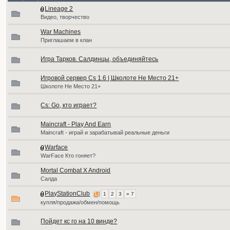
Lineage 2
Видео, творчество
War Machines
Приглашаем в клан
Игра Тарков. Салдинцы, объединяйтесь
Игровой сервер Cs 1.6 | Школоте Не Место 21+
Школоте Не Место 21+
Cs: Go, кто играет?
Maincraft - Play And Earn
Maincraft - играй и зарабатывай реальные деньги
Warface
WarFace Кто гоняет?
Mortal Combat X Android
Салда
PlayStationClub
1
2
3
» 7
купля/продажа/обмен/помощь
Пойдет кс го на 10 винде?