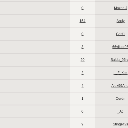
0
Maxon J
154
Andy
0
Gost1
3
66viktor9
20
Salda_96r
2
L_F_Kek
4
Alex99And
1
Qerdn
0
_Ac
9
Stinger.v