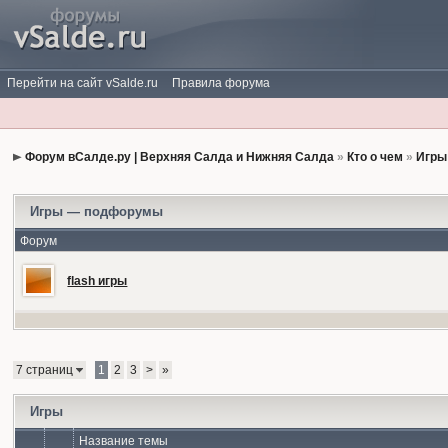
Перейти на сайт vSalde.ru
Правила форума
Форум вСалде.ру | Верхняя Салда и Нижняя Салда
»
Кто о чем
»
Игры
Игры — подфорумы
Форум
flash игры
7 страниц
1
2
3
>
»
Игры
Название темы