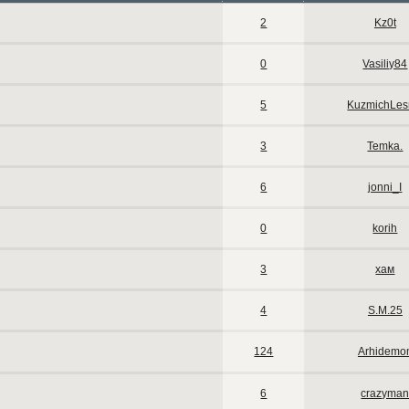
2
Kz0t
0
Vasiliy84
5
KuzmichLes
3
Temka.
6
jonni_I
0
korih
3
хам
4
S.M.25
124
Arhidemo
6
crazyma