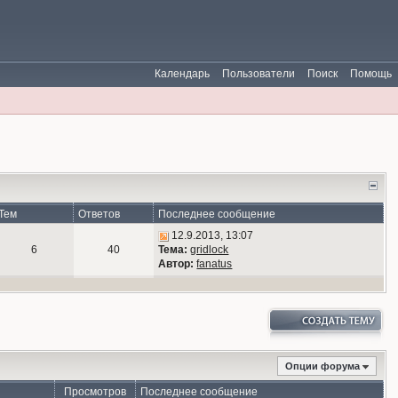
Календарь
Пользователи
Поиск
Помощь
Тем
Ответов
Последнее сообщение
12.9.2013, 13:07
6
40
Тема:
gridlock
Автор:
fanatus
Опции форума
Просмотров
Последнее сообщение