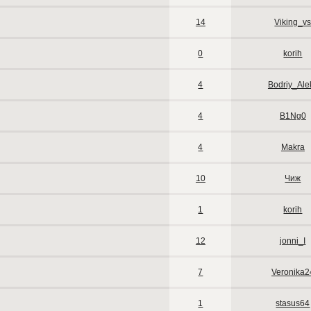
14
Viking_v
0
korih
4
Bodriy_Ale
4
B1Ng0
4
Makra
10
Чиж
1
korih
12
jonni_I
7
Veronika2
1
stasus64