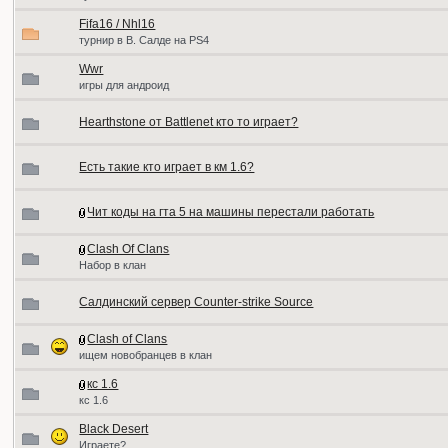
Fifa16 / Nhl16
турнир в В. Салде на PS4
Wwr
игры для андроид
Hearthstone от Battlenet кто то играет?
Есть такие кто играет в км 1.6?
Чит коды на гта 5 на машины перестали работать
Clash Of Clans
Набор в клан
Салдинский сервер Counter-strike Source
Clash of Clans
ищем новобранцев в клан
кс 1.6
кс 1.6
Black Desert
Играете?