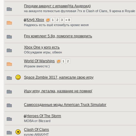
Продам аккаунт с играми(На Андроид)
на аккаунте полностью фулловая 7тх в Clash of Clans, 9 арена в Royale
Клуб Xbox
1
2
3
» 8
Надеюсь есть ешё ктонибуть кроме меня
Fpv комплект 5.8g, помогите проверить
Xbox One у кого есть
Обсуждаем игры, обмен
World Of Warships
1
2
Играем вместе:)
Space Zombie 3017, написали свою игру
Ищу игру, леталка, название не помню(
Самосозданные моды American Truck Simulator
Heroes Of The Storm
MOBA от Blizzard
Clash Of Clans
куплю АККАУНТ