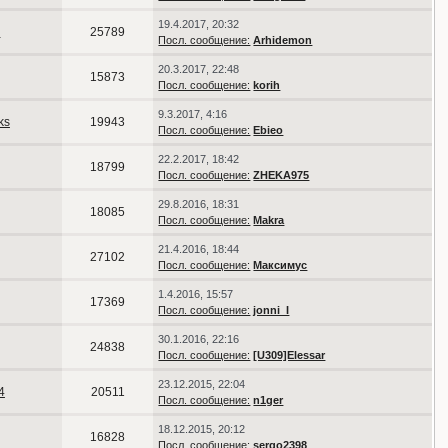
19.4.2017, 20:32
s
25789
Посл. сообщение:
Arhidemon
20.3.2017, 22:48
15873
Посл. сообщение:
korih
9.3.2017, 4:16
ks
19943
Посл. сообщение:
Ebieo
22.2.2017, 18:42
18799
Посл. сообщение:
ZHEKA975
29.8.2016, 18:31
18085
Посл. сообщение:
Makra
21.4.2016, 18:44
27102
Посл. сообщение:
Максимус
1.4.2016, 15:57
17369
Посл. сообщение:
jonni_I
30.1.2016, 22:16
24838
Посл. сообщение:
[U309]Elessar
23.12.2015, 22:04
4
20511
Посл. сообщение:
n1ger
18.12.2015, 20:12
16828
Посл. сообщение:
sergo2398