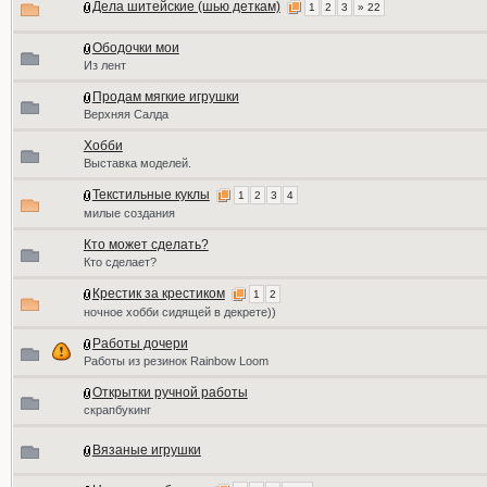
Дела шитейские (шью деткам)
1
2
3
» 22
Ободочки мои
Из лент
Продам мягкие игрушки
Верхняя Салда
Хобби
Выставка моделей.
Текстильные куклы
1
2
3
4
милые создания
Кто может сделать?
Кто сделает?
Крестик за крестиком
1
2
ночное хобби сидящей в декрете))
Работы дочери
Работы из резинок Rainbow Loom
Открытки ручной работы
скрапбукинг
Вязаные игрушки