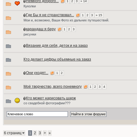
Немного доброго...
1
2
3
» 14
Куколки
Где Бы я не странствовал...
1
2
3
» 15
Мои и, возможно, Ваши Фото из дальних путешествий.
карандаш я беру
1
2
3
рисунки
Вязание для себя, деток и на заказ
Кто делает цифры объемные на заказ
Они уходят...
1
2
Моё творчество, всего понемногу
1
2
3
4
Кто может нарисовать шарж
со свадебной фотографии???
6 страниц
1
2
3
>
»