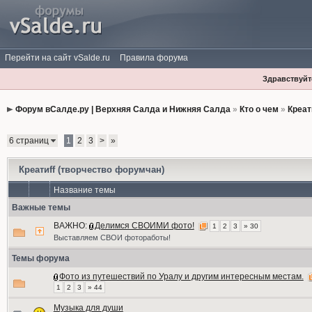
Перейти на сайт vSalde.ru
Правила форума
Здравствуйте
Форум вСалде.ру | Верхняя Салда и Нижняя Салда
»
Кто о чем
»
Креат
6 страниц
1
2
3
>
»
Креатиff (творчество форумчан)
Название темы
Важные темы
ВАЖНО:
Делимся СВОИМИ фото!
1
2
3
» 30
Выставляем СВОИ фотоработы!
Темы форума
Фото из путешествий по Уралу и другим интересным местам.
1
2
3
» 44
Музыка для души