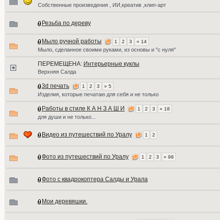
Собственные произведения , ИИ,креатив ,клип-арт
Резьба по дереву
Мыло ручной работы
1
2
3
» 14
Мыло, сделанное своими руками, из основы и "с нуля"
ПЕРЕМЕЩЕНА:
Интерьерные куклы
Верхняя Салда
3d печать
1
2
3
» 5
Изделия, которые печатаю для себя и не только
Работы в стиле К А Н З А Ш И
1
2
3
» 18
для души и не только...
Видео из путешествий по Уралу
1
2
Фото из путешествий по Уралу
1
2
3
» 98
Фото с квадрокоптера Салды и Урала
Мои деревяшки.