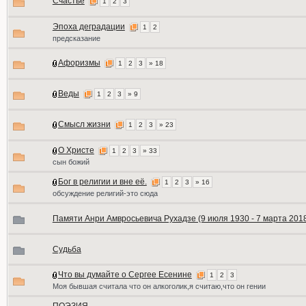
Счастье
1
2
3
Эпоха деградации
1
2
предсказание
Афоризмы
1
2
3
» 18
Веды
1
2
3
» 9
Смысл жизни
1
2
3
» 23
О Христе
1
2
3
» 33
сын божий
Бог в религии и вне её.
1
2
3
» 16
обсуждение религий-это сюда
Памяти Анри Амвросьевича Рухадзе (9 июля 1930 - 7 марта 201
Судьба
Что вы думайте о Сергее Есенине
1
2
3
Моя бывшая считала что он алкоголик,я считаю,что он гении