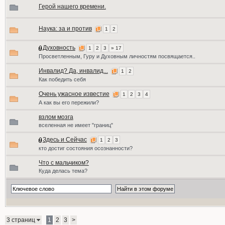
Герой нашего времени.
Наука: за и против
1
2
Духовность
1
2
3
» 17
Просветленным, Гуру и Духовным личностям посвящается..
Инвалид? Да, инвалид...
1
2
Как победить себя
Очень ужасное известие
1
2
3
4
А как вы его пережили?
взлом мозга
вселенная не имеет "границ"
Здесь и Сейчас
1
2
3
кто достиг состояния осознанности?
Что с мальчиком?
Куда делась тема?
3 страниц
1
2
3
>