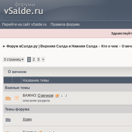
Перейти на сайт vSalde.ru
Правила форума
Здравствуйте
Форум вСалде.ру | Верхняя Салда и Нижняя Салда
»
Кто о чем
»
О веч
3 страниц
1
2
3
>
О вечном
Название темы
Важные темы
ВАЖНО:
О вечном
1
2
описание раздела
Темы форума
Хокку