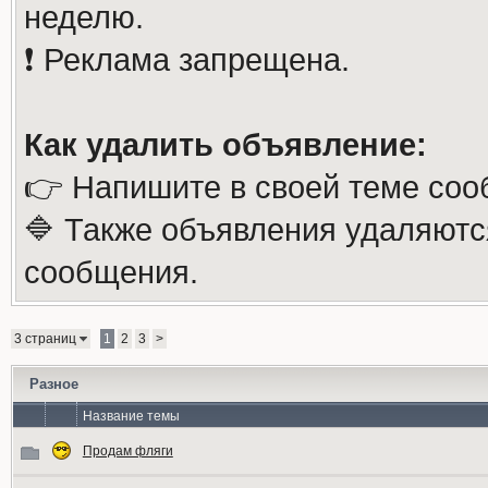
неделю.
❗️ Реклама запрещена.
Как удалить объявление:
👉 Напишите в своей теме соо
🔷 Также объявления удаляютс
сообщения.
3 страниц
1
2
3
>
Разное
Название темы
Продам фляги