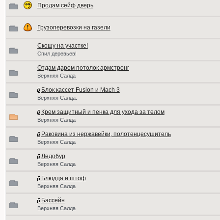
Продам сейф дверь
Грузоперевозки на газели
Скошу на участке!
Спил деревьев!
Отдам даром потолок армстронг
Верхняя Салда
Блок кассет Fusion и Mach 3
Верхняя Салда.
Крем защитный и пенка для ухода за телом
Верхняя Салда
Раковина из нержавейки, полотенцесушитель
Верхняя Салда
Ледобур
Верхняя Салда
Блюдца и штоф
Верхняя Салда
Бассейн
Верхняя Салда