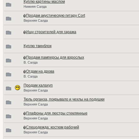
Куплю картины маслом
Нижняя Салда
Продам акустическую гитару Cort
Верхняя Салда
Ищу строителей для гаража
Куплю твинблок
Продам памперсы для взрослых
В. Салда
Отдам на дрова
В. Салда
Продам халахуп
Верхняя Салда
Тюль органза, покрывало и чехлы на подушки
Верхняя Салда
Плафоны для люстры стеклянные
Верхняя Салда
Спецодежда: костюм рабочий
Верхняя Салда