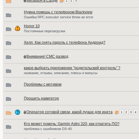
Мегафон в Салде
1
2
3
Нужна помощь с телефоном Blackview
Ошибка RPC executor service threw an error
Honor 10
Постоянные перезагрузки
Хелп. Как снять пароль с телефона Андроид?
Внимание! СМС развод
какое выбрать приложение "родительский контроль" ?
название, отзывы, описание, плюсы и минусы
Проблемы с мотивом
Прошить навигатор
Оператор сотовой связи, какой лучше для инета
1
2
3
4
Кто может помочь: Garmin Аstro 320, как откатить ПО?
проблема с ошейником DS-40