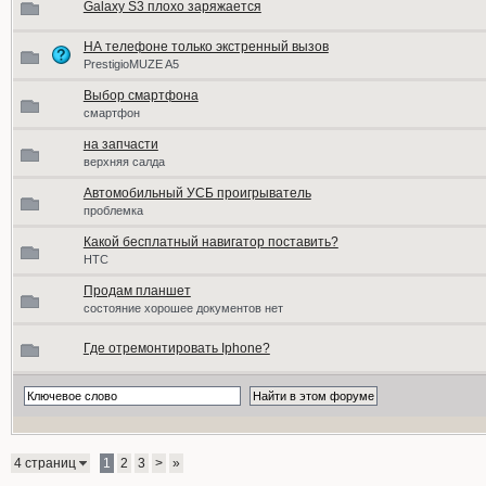
Galaxy S3 плохо заряжается
НА телефоне только экстренный вызов
PrestigioMUZE A5
Выбор смартфона
смартфон
на запчасти
верхняя салда
Автомобильный УСБ проигрыватель
проблемка
Какой бесплатный навигатор поставить?
HTC
Продам планшет
состояние хорошее документов нет
Где отремонтировать Iphone?
4 страниц
1
2
3
>
»