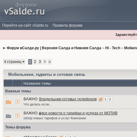
Перейти на сайт vSalde.ru
Правила форума
Здравствуйте
Форум вСалде.ру | Верхняя Салда и Нижняя Салда
»
Hi - Tech
»
Мобиль
4 страниц
1
2
3
>
»
Мобильники, гаджеты и сотовая связь
Название темы
Важные темы
ВАЖНО:
Владельцам сотовых телефонов
1
2
Что делать если...
ВАЖНО:
все новости о тарифах и услугах от МОТИВ
обзор новых тарифов и услуг Компании
Темы форума