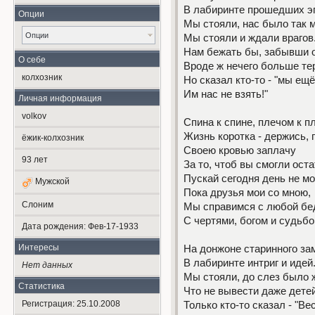
В лабиринте прошедших э
Опции
Мы стояли, нас было так 
Опции
Мы стояли и ждали врагов
Нам бежать бы, забывши о
О себе
Вроде ж нечего больше те
колxозник
Но сказал кто-то - "мы ещё
Им нас не взять!"
Личная информация
volkov
Спина к спине, плечом к пл
Жизнь коротка - держись, 
ёжик-колxозник
Своею кровью заплачу
93
лет
За то, чтоб вы смогли оста
Пускай сегодня день не мо
Мужской
Пока друзья мои со мною,
Слоним
Мы справимся с любой бе
С чертями, богом и судьбо
Дата рождения:
Фев-17-1933
Интересы
На донжоне старинного за
В лабиринте интриг и идей
Нет данных
Мы стояли, до слез было 
Статистика
Что не вывести даже детей
Регистрация: 25.10.2008
Только кто-то сказал - "Ве