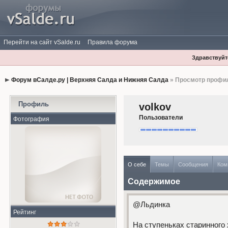
Перейти на сайт vSalde.ru
Правила форума
Здравствуйте
Форум вСалде.ру | Верхняя Салда и Нижняя Салда
» Просмотр профи
Профиль
volkov
Пользователи
Фотография
О себе
Темы
Сообщения
Ком
Содержимое
@Льдинка
Рейтинг
На ступеньках старинного 