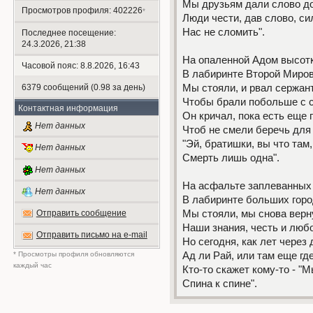
Мы друзьям дали слово д
Просмотров профиля: 402226
*
Люди чести, дав слово, си
Нас не сломить".
Последнее посещение:
24.3.2026, 21:38
На опаленной Адом высотк
Часовой пояс: 8.8.2026, 16:43
В лабиринте Второй Миров
6379 сообщений (0.98 за день)
Мы стояли, и рвал сержант
Чтобы брали побольше с с
Контактная информация
Он кричал, пока есть еще 
Нет данных
Чтоб не смели беречь для 
"Эй, братишки, вы что там
Нет данных
Смерть лишь одна".
Нет данных
На асфальте заплеванных
Нет данных
В лабиринте больших горо
Мы стояли, мы снова верн
Отправить сообщение
Наши знания, честь и люб
Отправить письмо на e-mail
Но сегодня, как лет через 
* Просмотры профиля обновляются
Ад ли Рай, или там еще где
каждый час
Кто-то скажет кому-то - "М
Спина к спине".