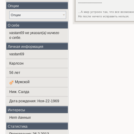
--------------------
Опции
...А мир устроен так, что все возможн
Опции
Но после ничего исправить нельзя.
О себе
vastan69 не указал(а) ничего
о себе.
Личная информация
vastan69
Карлсон
56
лет
Мужской
Ниж. Салда
Дата рождения:
Ноя-22-1969
Интересы
Нет данных
Статистика