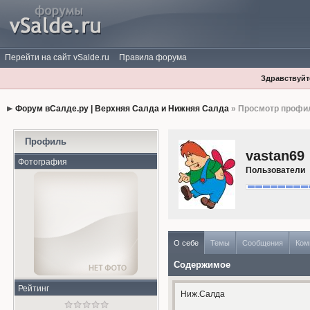
Перейти на сайт vSalde.ru
Правила форума
Здравствуйте
Форум вСалде.ру | Верхняя Салда и Нижняя Салда
» Просмотр профи
Профиль
vastan69
Фотография
Пользователи
О себе
Темы
Сообщения
Ком
Содержимое
Рейтинг
Ниж.Салда