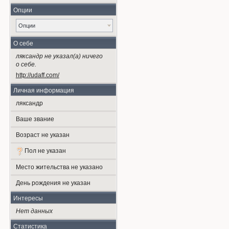
Опции
Опции
О себе
ляксандр не указал(а) ничего
о себе.
http://udaff.com/
Личная информация
ляксандр
Ваше звание
Возраст не указан
Пол не указан
Место жительства не указано
День рождения не указан
Интересы
Нет данных
Статистика