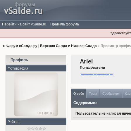
Перейти на сайт vSalde.ru
Правила форума
Здравствуйте
Форум вСалде.ру | Верхняя Салда и Нижняя Салда
» Просмотр профи
Профиль
Ariel
Пользователи
Фотография
О себе
Темы
Сообщения
Ком
Содержимое
Пользователь не написал ничег
Рейтинг