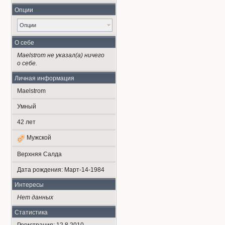
Опции
Опции
О себе
Maelstrom не указал(а) ничего
о себе.
Личная информация
Maelstrom
Умный
42
лет
Мужской
Верхняя Салда
Дата рождения:
Март-14-1984
Интересы
Нет данных
Статистика