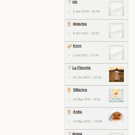
nix
2 Jan 2018 - 12:54
фиалка
9 Oct 2017 - 22:52
Kern
1 Jul 2017 - 17:34
La Florette
23 Jun 2017 - 12:12
SMariya
15 May 2017 - 8:32
Anita
12 May 2017 - 15:58
форд