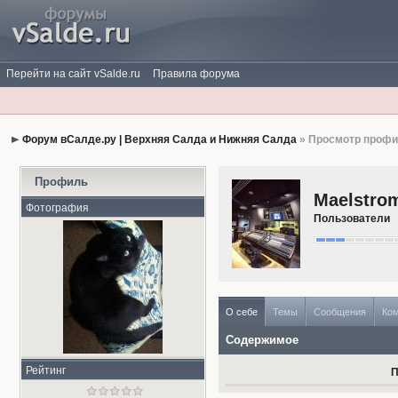
Перейти на сайт vSalde.ru
Правила форума
Форум вСалде.ру | Верхняя Салда и Нижняя Салда
» Просмотр проф
Профиль
Maelstro
Фотография
Пользователи
О себе
Темы
Сообщения
Ко
Содержимое
Рейтинг
П