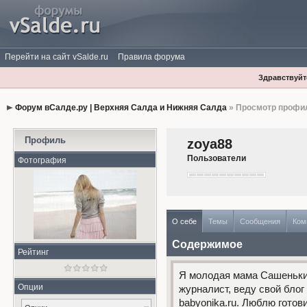
Перейти на сайт vSalde.ru
Правила форума
Здравствуйте
Форум вСалде.ру | Верхняя Салда и Нижняя Салда
» Просмотр профи
Профиль
zoya88
Пользователи
Фотография
О себе
Темы
Сообщения
Ком
Содержимое
Рейтинг
Я молодая мама Сашеньки.
Опции
журналист, веду свой блог
babyonika.ru. Люблю готов