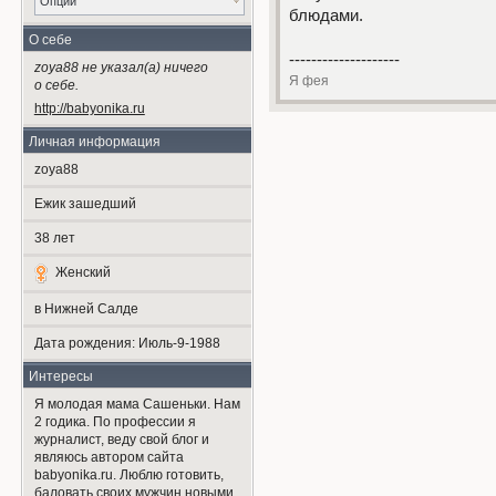
Опции
блюдами.
О себе
--------------------
zoya88 не указал(а) ничего
Я фея
о себе.
http://babyonika.ru
Личная информация
zoya88
Ежик зашедший
38
лет
Женский
в Нижней Салде
Дата рождения:
Июль-9-1988
Интересы
Я молодая мама Сашеньки. Нам
2 годика. По профессии я
журналист, веду свой блог и
являюсь автором сайта
babyonika.ru. Люблю готовить,
баловать своих мужчин новыми