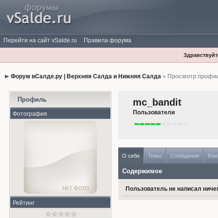
Перейти на сайт vSalde.ru
Правила форума
Здравствуйте
Форум вСалде.ру | Верхняя Салда и Нижняя Салда
» Просмотр профи
Профиль
mc_bandit
Пользователи
Фотография
О себе
Темы
Сообщения
Ком
Содержимое
Пользователь не написал ничег
Рейтинг