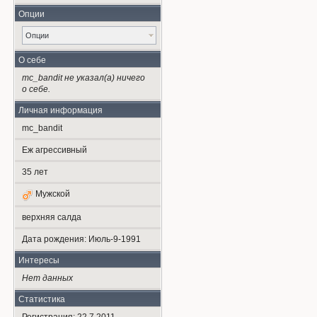
Опции
Опции
О себе
mc_bandit не указал(а) ничего
о себе.
Личная информация
mc_bandit
Еж агрессивный
35
лет
Мужской
верхняя салда
Дата рождения:
Июль-9-1991
Интересы
Нет данных
Статистика