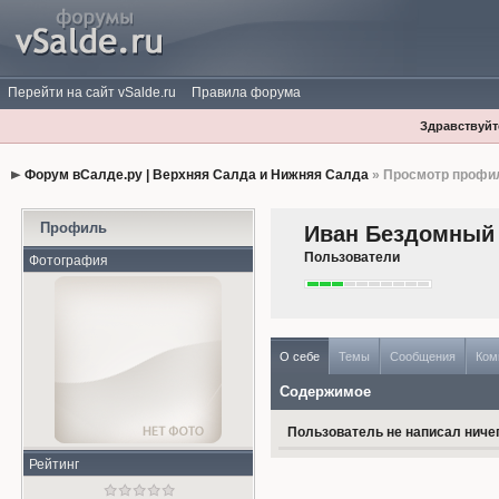
Перейти на сайт vSalde.ru
Правила форума
Здравствуйте
Форум вСалде.ру | Верхняя Салда и Нижняя Салда
» Просмотр профи
Профиль
Иван Бездомный
Пользователи
Фотография
О себе
Темы
Сообщения
Ком
Содержимое
Пользователь не написал ничег
Рейтинг