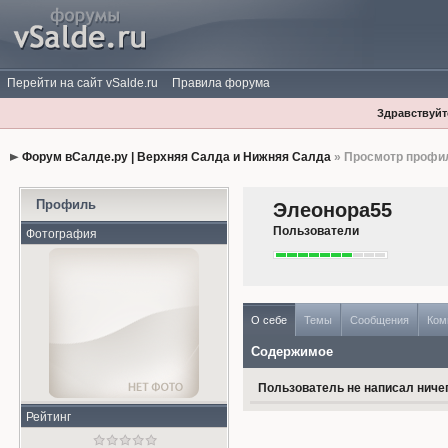
Перейти на сайт vSalde.ru
Правила форума
Здравствуйте
Форум вСалде.ру | Верхняя Салда и Нижняя Салда
» Просмотр профи
Профиль
Элеонора55
Пользователи
Фотография
О себе
Темы
Сообщения
Ком
Содержимое
Пользователь не написал ничег
Рейтинг