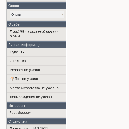
Опции
Опции
О себе
Пупс196 не указал(а) ничего
о себе.
Личная информация
Пупс196
Съел ежа
Возраст не указан
Пол не указан
Место жительства не указано
День рождения не указан
Интересы
Нет данных
Статистика
Регистрация: 19.2.2021