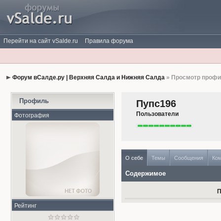
Перейти на сайт vSalde.ru
Правила форума
Форум вСалде.ру | Верхняя Салда и Нижняя Салда
» Просмотр проф
Профиль
Пупс196
Пользователи
Фотография
О себе
Темы
Сообщения
Ко
Содержимое
П
Рейтинг