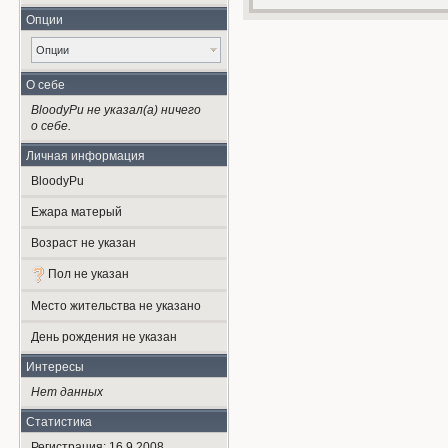
Опции
Опции
О себе
BloodyPu не указал(а) ничего
о себе.
Личная информация
BloodyPu
Ежара матерый
Возраст не указан
Пол не указан
Место жительства не указано
День рождения не указан
Интересы
Нет данных
Статистика
Регистрация: 16.9.2008