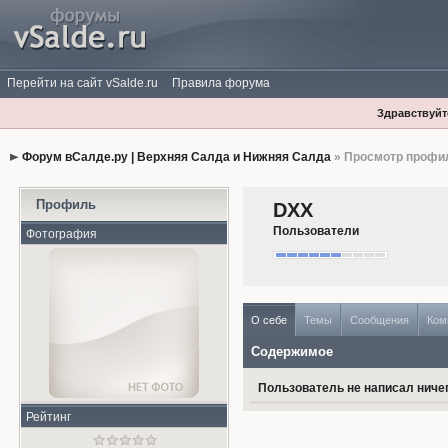
Перейти на сайт vSalde.ru
Правила форума
Здравствуйте
Форум вСалде.ру | Верхняя Салда и Нижняя Салда
» Просмотр профи
Профиль
DXX
Пользователи
Фотография
О себе
Темы
Сообщения
Ком
Содержимое
Пользователь не написал ничег
Рейтинг