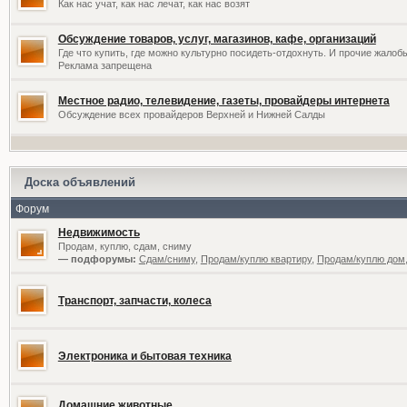
Как нас учат, как нас лечат, как нас возят
Обсуждение товаров, услуг, магазинов, кафе, организаций
Где что купить, где можно культурно посидеть-отдохнуть. И прочие жалоб
Реклама запрещена
Местное радио, телевидение, газеты, провайдеры интернета
Обсуждение всех провайдеров Верхней и Нижней Салды
Доска объявлений
Форум
Недвижимость
Продам, куплю, сдам, сниму
— подфорумы:
Сдам/сниму
,
Продам/куплю квартиру
,
Продам/куплю дом,
Транспорт, запчасти, колеса
Электроника и бытовая техника
Домашние животные