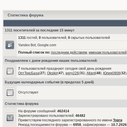
Статистика форума
1311 посетителей за последние 15 минут
1311
гостей,
0
пользователей,
0
скрытых пользователей
Yandex Bot, Google.com
Полный список по:
последним действиям
,
именам пользователей
Поздравляем с днем рождения наших пользователей:
7
пользователей празднуют сегодня свой день рождения
ОптТексБаза
(
27
),
Oksikir
(
47
),
wery226
(
31
),
Atlant
(
48
),
Юлия0908
(
32
)
Будущие календарные события (в пределах 5 дней)
Отсутствуют
Статистика форума
На форуме сообщений:
462414
Зарегистрировано пользователей:
46482
Приветствуем последнего зарегистрированного по имени
Торги
Рекорд посещаемости форума —
6958
, зафиксирован —
10.7.2026