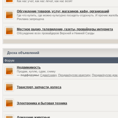
Как нас учат, как нас лечат, как нас возят
Обсуждение товаров, услуг, магазинов, кафе, организаций
Где что купить, где можно культурно посидеть-отдохнуть. И прочие жалоб
Реклама запрещена
Местное радио, телевидение, газеты, провайдеры интернета
Обсуждение всех провайдеров Верхней и Нижней Салды
Доска объявлений
Форум
Недвижимость
Продам, куплю, сдам, сниму
— подфорумы:
Сдам/сниму
,
Продам/куплю квартиру
,
Продам/куплю дом,
Транспорт, запчасти, колеса
Электроника и бытовая техника
Домашние животные