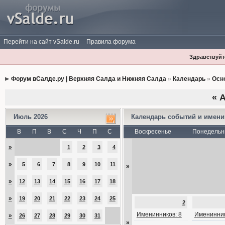
Перейти на сайт vSalde.ru
Правила форума
Здравствуйте
Форум вСалде.ру | Верхняя Салда и Нижняя Салда
»
Календарь
»
Осн
«
А
Июль 2026
Календарь событий и имен
В
П
В
С
Ч
П
С
Воскресенье
Понедельн
»
1
2
3
4
»
5
6
7
8
9
10
11
»
»
12
13
14
15
16
17
18
»
19
20
21
22
23
24
25
2
Именинников: 8
Именинник
»
26
27
28
29
30
31
»