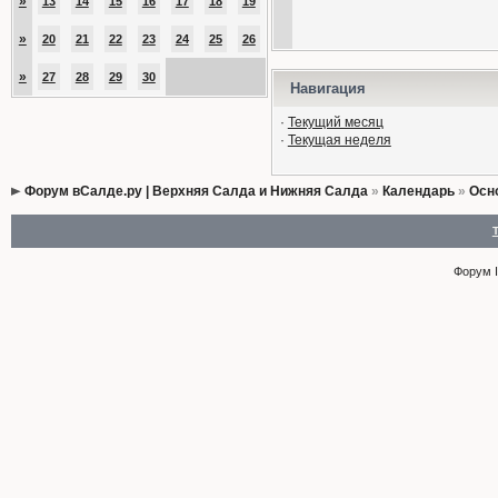
»
13
14
15
16
17
18
19
»
20
21
22
23
24
25
26
»
27
28
29
30
Навигация
·
Текущий месяц
·
Текущая неделя
Форум вСалде.ру | Верхняя Салда и Нижняя Салда
»
Календарь
»
Осн
Форум