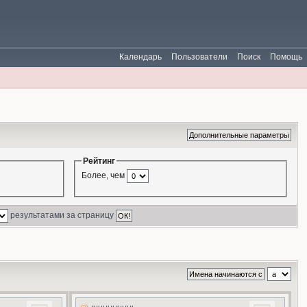
Календарь
Пользователи
Поиск
Помощь
Рейтинг
Более, чем
результатами за страницу