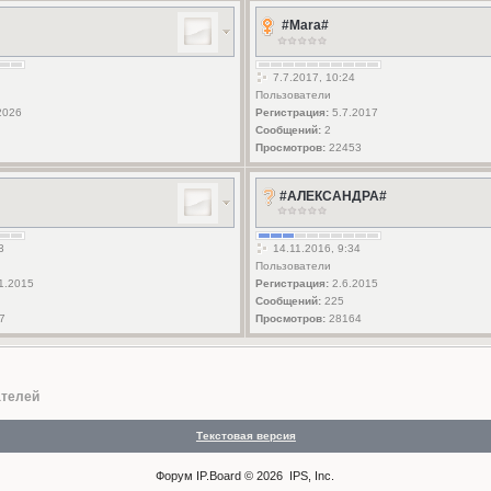
#Mara#
7.7.2017, 10:24
Пользователи
2026
Регистрация:
5.7.2017
Сообщений:
2
Просмотров:
22453
#АЛЕКСАНДРА#
3
14.11.2016, 9:34
Пользователи
1.2015
Регистрация:
2.6.2015
Сообщений:
225
7
Просмотров:
28164
ателей
Текстовая версия
Форум
IP.Board
© 2026
IPS, Inc
.