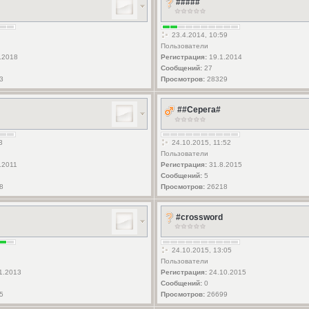
#####
23.4.2014, 10:59
Пользователи
.2018
Регистрация:
19.1.2014
Сообщений:
27
3
Просмотров:
28329
##Серега#
3
24.10.2015, 11:52
Пользователи
.2011
Регистрация:
31.8.2015
Сообщений:
5
8
Просмотров:
26218
#crossword
24.10.2015, 13:05
Пользователи
1.2013
Регистрация:
24.10.2015
Сообщений:
0
5
Просмотров:
26699