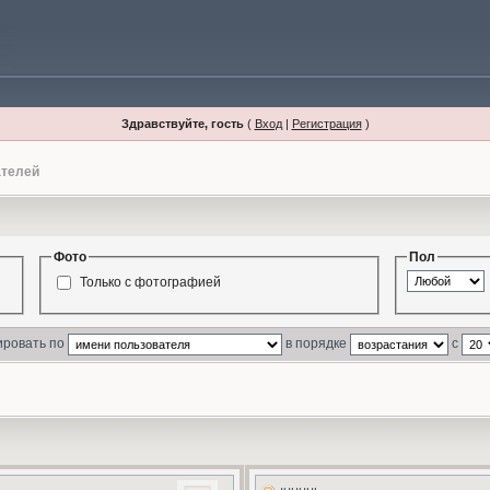
Здравствуйте, гость
(
Вход
|
Регистрация
)
ателей
Фото
Пол
Только с фотографией
тировать по
в порядке
с