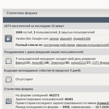
Статистика форума
1673 посетителей за последние 15 минут
1668
гостей,
3
пользователей,
2
скрытых пользователей
Yandex Bot, Google.com,
lamvat
,
stasus64
,
Андрей1408
Полный список по:
последним действиям
,
именам пользователей
Поздравляем с днем рождения наших пользователей:
7
пользователей празднуют сегодня свой день рождения
Викуся
(
33
),
АнгелВС
(
48
),
Электрон
(
36
),
yuliya3212
(
37
),
CITY Журна
Будущие календарные события (в пределах 5 дней)
Отсутствуют
Статистика форума
На форуме сообщений:
462272
Зарегистрировано пользователей:
46481
Приветствуем последнего зарегистрированного по имени
Алина3
Рекорд посещаемости форума —
6958
, зафиксирован —
10.7.2026