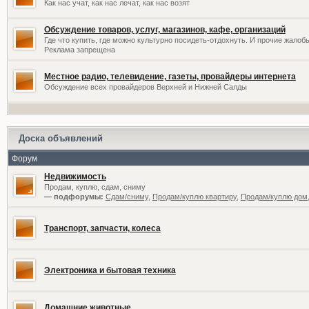
Как нас учат, как нас лечат, как нас возят
Обсуждение товаров, услуг, магазинов, кафе, организаций
Где что купить, где можно культурно посидеть-отдохнуть. И прочие жалоб
Реклама запрещена
Местное радио, телевидение, газеты, провайдеры интернета
Обсуждение всех провайдеров Верхней и Нижней Салды
Доска объявлений
Форум
Недвижимость
Продам, куплю, сдам, сниму
— подфорумы:
Сдам/сниму
,
Продам/куплю квартиру
,
Продам/куплю дом,
Транспорт, запчасти, колеса
Электроника и бытовая техника
Домашние животные