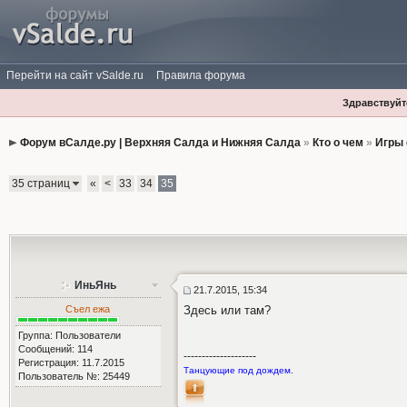
Перейти на сайт vSalde.ru
Правила форума
Здравствуйте
Форум вСалде.ру | Верхняя Салда и Нижняя Салда
»
Кто о чем
»
Игры
35 страниц
«
<
33
34
35
ИньЯнь
21.7.2015, 15:34
Съел ежа
Здесь или там?
Группа: Пользователи
Сообщений: 114
--------------------
Регистрация: 11.7.2015
Танцующие под дождем.
Пользователь №: 25449