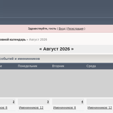
Здравствуйте, гость
(
Вход
|
Регистрация
)
овной календарь
» Август 2026
«
Август 2026
»
 событий и именинников
ье
Понедельник
Вторник
Среда
2
3
4
ов: 8
Именинников: 12
Именинников: 8
Именинников: 12