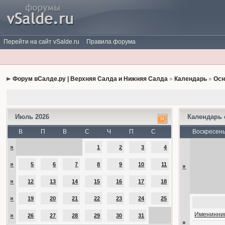
Перейти на сайт vSalde.ru
Правила форума
Форум вСалде.ру | Верхняя Салда и Нижняя Салда
»
Календарь
»
Осн
Июль 2026
Календарь
В
П
В
С
Ч
П
С
Воскресен
»
1
2
3
4
»
5
6
7
8
9
10
11
»
»
12
13
14
15
16
17
18
»
19
20
21
22
23
24
25
Именинник
»
26
27
28
29
30
31
»