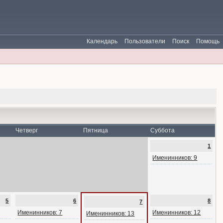
Календарь
Пользователи
Поиск
Помощь
Четверг
Пятница
Суббота
1
Именинников: 9
5
6
8
7
Именинников: 7
Именинников: 12
Именинников: 13