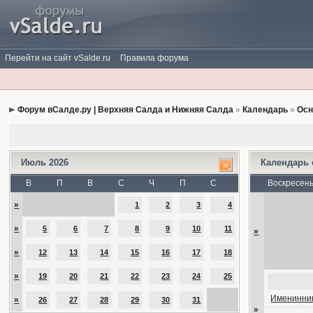
Перейти на сайт vSalde.ru
Правила форума
Форум вСалде.ру | Верхняя Салда и Нижняя Салда
»
Календарь
»
Осн
Июль 2026
Календарь
В
П
В
С
Ч
П
С
Воскресен
»
1
2
3
4
»
5
6
7
8
9
10
11
»
»
12
13
14
15
16
17
18
»
19
20
21
22
23
24
25
Именинник
»
26
27
28
29
30
31
»