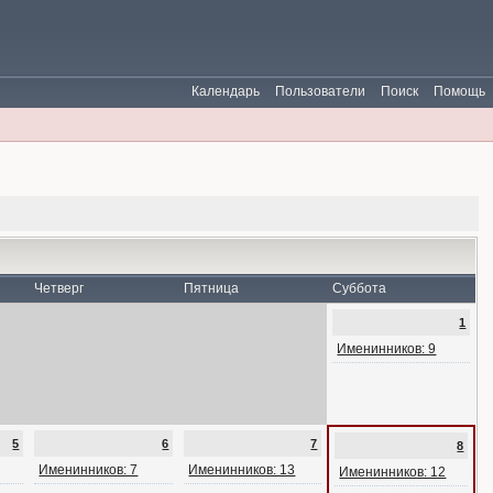
Календарь
Пользователи
Поиск
Помощь
Четверг
Пятница
Суббота
1
Именинников: 9
5
6
7
8
Именинников: 7
Именинников: 13
Именинников: 12