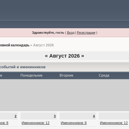
Здравствуйте, гость
(
Вход
|
Регистрация
)
овной календарь
» Август 2026
«
Август 2026
»
 событий и именинников
ье
Понедельник
Вторник
Среда
2
3
4
ов: 8
Именинников: 12
Именинников: 8
Именинников: 12