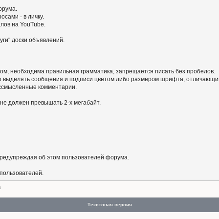
орума.
сами - в личку.
алов на YouTube.
уги" доски объявлений.
ом, необходима правильная грамматика, запрещается писать без пробелов.
 выделять сообщения и подписи цветом либо размером шрифта, отличающим
бессмысленные комментарии.
не должен превышать 2-х мегабайт.
предупреждая об этом пользователей форума.
 пользователей.
а
Текстовая версия