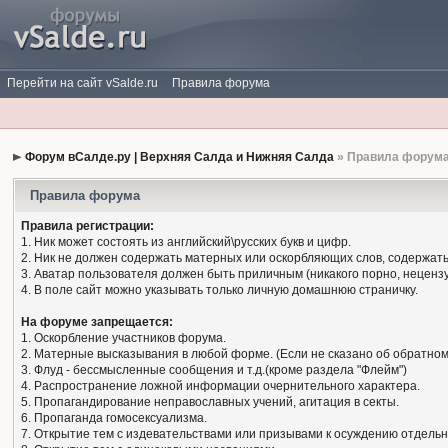
Перейти на сайт vSalde.ru
Правила форума
Форум вСалде.ру | Верхняя Салда и Нижняя Салда
» Правила форум
Правила форума
Правила регистрации:
1. Ник может состоять из английский\русских букв и цифр.
2. Ник не должен содержать матерных или оскорбляющих слов, содержать
3. Аватар пользователя должен быть приличным (никакого порно, нецензу
4. В поле сайт можно указывать только личную домашнюю страничку.
На форуме запрещается:
1. Оскорбление участников форума.
2. Матерные высказывания в любой форме. (Если не сказано об обратном
3. Флуд - бессмысленные сообщения и т.д.(кроме раздела "Флейм")
4. Распространение ложной информации очернительного характера.
5. Пропагандирование неправославных учений, агитация в секты.
6. Пропаганда гомосексуализма.
7. Открытие тем с издевательствами или призывами к осуждению отдельн