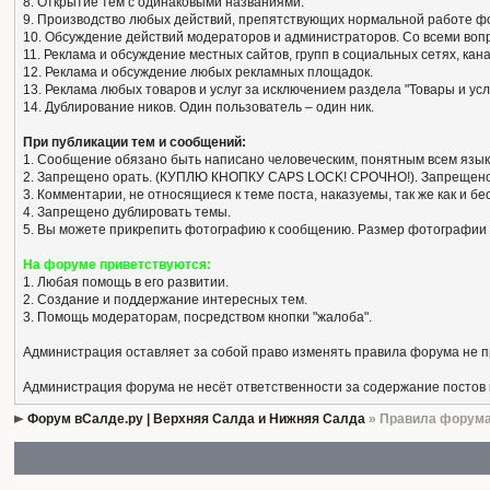
8. Открытие тем с одинаковыми названиями.
9. Производство любых действий, препятствующих нормальной работе ф
10. Обсуждение действий модераторов и администраторов. Со всеми вопро
11. Реклама и обсуждение местных сайтов, групп в социальных сетях, кан
12. Реклама и обсуждение любых рекламных площадок.
13. Реклама любых товаров и услуг за исключением раздела "Товары и усл
14. Дублирование ников. Один пользователь – один ник.
При публикации тем и сообщений:
1. Сообщение обязано быть написано человеческим, понятным всем язык
2. Запрещено орать. (КУПЛЮ КНОПКУ CAPS LOCK! СРОЧНО!). Запрещено
3. Комментарии, не относящиеся к теме поста, наказуемы, так же как и 
4. Запрещено дублировать темы.
5. Вы можете прикрепить фотографию к сообщению. Размер фотографии 
На форуме приветствуются:
1. Любая помощь в его развитии.
2. Создание и поддержание интересных тем.
3. Помощь модераторам, посредством кнопки "жалоба".
Администрация оставляет за собой право изменять правила форума не 
Администрация форума не несёт ответственности за содержание постов
Форум вСалде.ру | Верхняя Салда и Нижняя Салда
» Правила форум