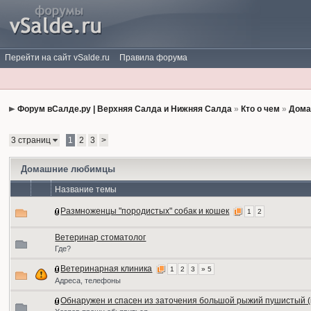
Перейти на сайт vSalde.ru
Правила форума
Форум вСалде.ру | Верхняя Салда и Нижняя Салда
»
Кто о чем
»
Дома
3 страниц
1
2
3
>
Домашние любимцы
Название темы
Размноженцы "породистых" собак и кошек
1
2
Ветеринар стоматолог
Где?
Ветеринарная клиника
1
2
3
» 5
Адреса, телефоны
Обнаружен и спасен из заточения большой рыжий пушистый (