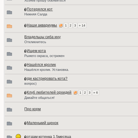
Хозяев прошу обьявиться
Потерялся кот
Нижняя Салда
Наши аквариумы
1
2
3
» 14
Владельцы сиба ину
Откликнитесь
Ищем кота
Рыжего окраса, острижен
Нашёлся кролик
Нашёлся кролик. Установка.
где кастрировать кота?
вопрос)
Клуб любителей орхидей
1
2
3
» 6
Давайте общаться!
Про корм
Маленький щенок
отдам котенка 1,5месяца