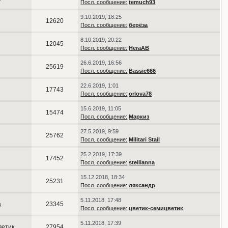
Посл. сообщение:
temuch93
9.10.2019, 18:25
12620
Посл. сообщение:
берёза
8.10.2019, 20:22
12045
Посл. сообщение:
HeraAB
26.6.2019, 16:56
25619
Посл. сообщение:
Bassic666
22.6.2019, 1:01
17743
Посл. сообщение:
orlova78
15.6.2019, 11:05
15474
Посл. сообщение:
Маркиз
27.5.2019, 9:59
25762
Посл. сообщение:
Militari Stail
25.2.2019, 17:39
17452
Посл. сообщение:
stellianna
15.12.2018, 18:34
25231
Посл. сообщение:
ляксандр
5.11.2018, 17:48
а
23345
Посл. сообщение:
цветик-семицветик
5.11.2018, 17:39
ветик
27954