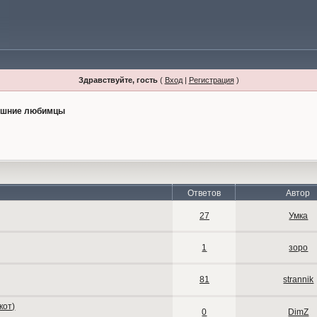
Здравствуйте, гость
(
Вход
|
Регистрация
)
шние любимцы
Ответов
Автор
27
Умка
1
зоро
81
strannik
кот)
0
DimZ