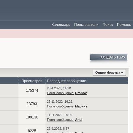
Календарь
Пользователи
Поиск
Помощь
Опции форума
Просмотров
Последнее сообщение
23.4.2023, 14:20
175374
Посл. сообщение:
Dronov
23.11.2022, 16:21
13793
Посл. сообщение:
Маркиз
11.11.2022, 18:09
189138
Посл. сообщение:
Ariel
21.9.2022, 8:57
8225