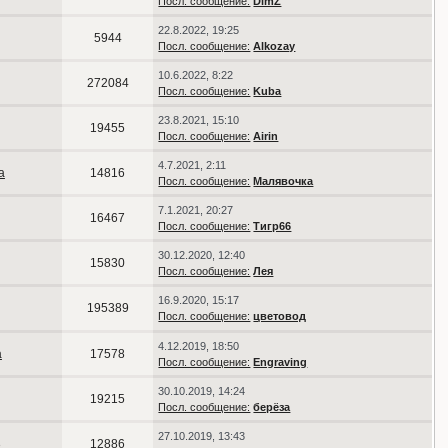
Посл. сообщение:
DimZ
22.8.2022, 19:25
5944
Посл. сообщение:
Alkozay
10.6.2022, 8:22
272084
Посл. сообщение:
Kuba
23.8.2021, 15:10
19455
Посл. сообщение:
Airin
4.7.2021, 2:11
а
14816
Посл. сообщение:
Малявочка
7.1.2021, 20:27
16467
Посл. сообщение:
Тигр66
30.12.2020, 12:40
15830
Посл. сообщение:
Лея
16.9.2020, 15:17
195389
Посл. сообщение:
цветовод
4.12.2019, 18:50
a
17578
Посл. сообщение:
Engraving
30.10.2019, 14:24
19215
Посл. сообщение:
берёза
27.10.2019, 13:43
3
12886