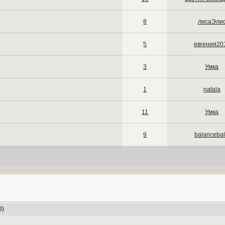
8
лисаЭли
5
евгения20
3
Умка
1
natala
11
Умка
9
balancebal
0)