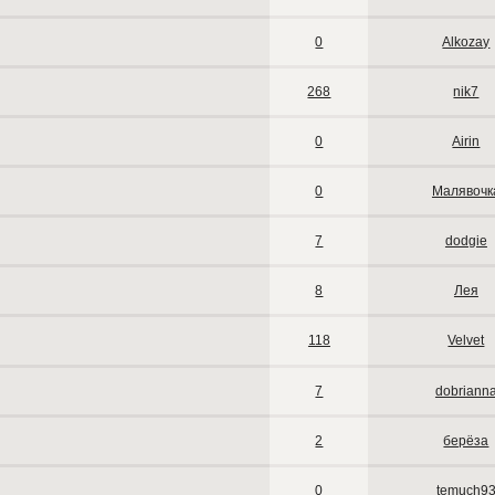
0
Alkozay
268
nik7
0
Airin
0
Малявочк
7
dodgie
8
Лея
118
Velvet
7
dobriann
2
берёза
0
temuch9