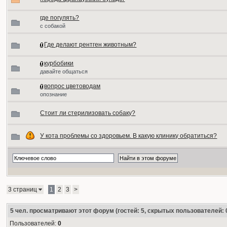
где погулять?
с собакой
Где делают рентген животным?
курбобики
давайте общаться
вопрос цветоводам
опознание
Стоит ли стерилизовать собаку?
У кота проблемы со здоровьем. В какую клинику обратиться?
3 страниц
1
2
3
>
5
чел. просматривают этот форум (гостей: 5, скрытых пользователей: 
Пользователей:
0