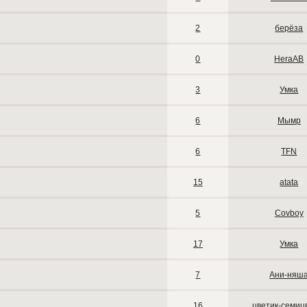
2
берёза
0
HeraAB
3
Умка
6
Мымр
6
TFN
15
atata
5
Covboy
17
Умка
7
Ани-няш
16
цветик-семиц