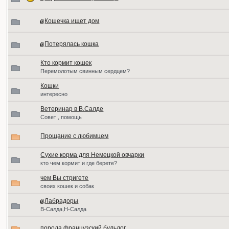
Кошечка ищет дом
Потерялась кошка
Кто кормит кошек
Перемолотым свинным сердцем?
Кошки
интересно
Ветеринар в В.Салде
Совет , помощь
Прощание с любимцем
Сухие корма для Немецкой овчарки
кто чем кормит и где берете?
чем Вы стригете
своих кошек и собак
Лабрадоры
В-Салда,Н-Салда
порода французский бульдог