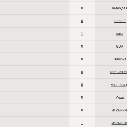
0
Надежда 
0
alena-9
1
сека
0
GDA
0
Travinka
0
гость из е
0
valentina.
0
Медь
0
Изюминк
1
Изюминк