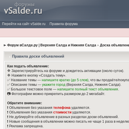
Перейти на сайт vSalde.ru
Правила форума
Форум вСалде.ру | Верхняя Салда и Нижняя Салда
»
Доска объявлен
Правила доски объявлений
Как подать объявление:
🔷 Зарегистрируйтесь на форуме и дождитесь активации (около суток).
🔷 Нажмите кнопку «Создать тему».
✅ Название темы —
напишите кратко (до 5 слов)
, что вы продаёте/покуп
✅ Описание темы —
укажите город
(Верхняя Салда, Нижняя Салда).
✅ Большое текстовое поле —
напишите полный текст объявления
.
📷 Фотографии можно прикрепить размером до 2 мегабайт.
Обратите внимание:
❗️ Объявления без указания
телефона
удаляются.
❗️ Объявления без указания
стоимости
удаляются.
❗️ Не дублируйте объявление в разных разделах доски объявлений.
❗️ Новые сообщения в объявлении можно писать не чаще 1 раза в неделю
❗️ Реклама запрещена.