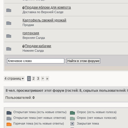
Продам яблоки для компота
Доставка по Верхней Салде
Картофель свежий урожай
Продам
гортензия
Верхняя Салда
Продам кабачки
Нижняя Салда
4 страниц
1
2
3
>
»
8
чел. просматривают этот форум (гостей: 8, скрытых пользователей: 
Пользователей:
0
Открытая тема (есть новые ответы)
Опрос (есть новые голоса)
Открытая тема (нет новых ответов)
Опрос (нет новых голосов)
Горячая тема (есть новые ответы)
Закрытая тема