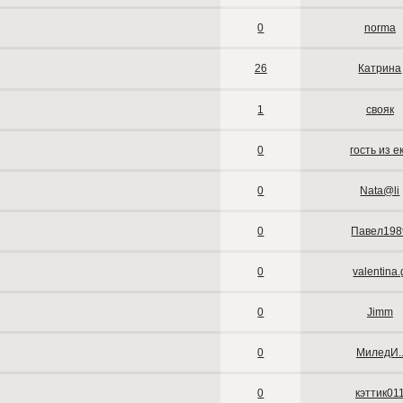
0
norma
26
Катрина
1
свояк
0
гость из е
0
Nata@li
0
Павел198
0
valentina.
0
Jimm
0
МиледИ.
0
кэттик01