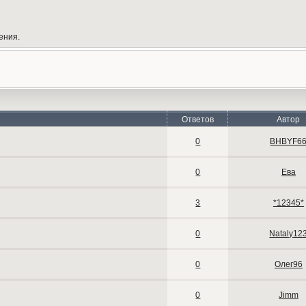
ения.
Ответов
Автор
0
BHBYF6
0
Ева
3
*12345*
0
Nataly12
0
Олег96
0
Jimm