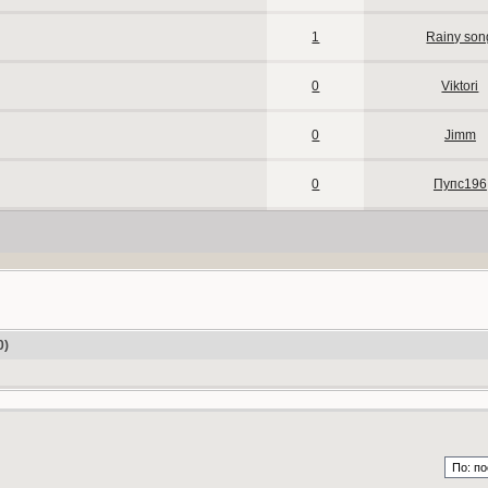
1
Rainy son
0
Viktori
0
Jimm
0
Пупс196
0)