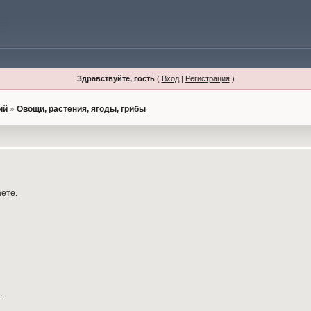
Здравствуйте, гость
(
Вход
|
Регистрация
)
ий
»
Овощи, растения, ягоды, грибы
аете.
.