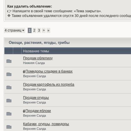
Как удалить объявление:
👉 Напишите в своей теме сообщение: «Тема закрыта».
🔷 Также объявления удаляются спустя 30 дней после последнего сообщ
4 страниц
1
2
3
>
»
Овощи, растения, ягоды, грибы
Название темы
Продам облепиху
Нижняя Салда
Помидоры сладкие в банках
Верхняя Салда
Продам картофель из погреба
Верхняя Салда
Продам огурцы
Верхняя Салда
Продам яблоки
Верхняя Салда
Кабачки, огурцы, помидоры
Верхняя Салда