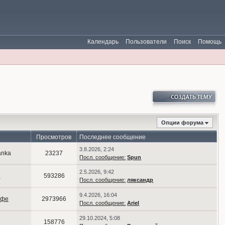
Календарь
Пользователи
Поиск
Помощь
Опции форума
Просмотров
Последнее сообщение
3.8.2026, 2:24
yanka
23237
Посл. сообщение:
Spun
2.5.2026, 9:42
р
593286
Посл. сообщение:
ляксандр
9.4.2026, 16:04
афе
2973966
Посл. сообщение:
Ariel
29.10.2024, 5:08
158776