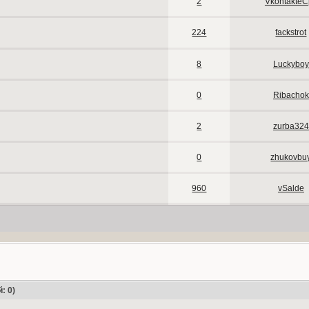
2
VkontakteC
224
fackstrot
8
Luckyboy
0
Ribachok
2
zurba324
0
zhukovbu
960
vSalde
: 0)