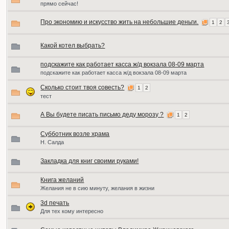
прямо сейчас!
Про экономию и искусство жить на небольшие деньги.
1
2
Какой котел выбрать?
подскажите как работает касса ж/д вокзала 08-09 марта
подскажите как работает касса ж/д вокзала 08-09 марта
Сколько стоит твоя совесть?
1
2
тест
А Вы будете писать письмо деду морозу ?
1
2
Субботник возле храма
Н. Салда
Закладка для книг своими руками!
Книга желаний
Желания не в сию минуту, желания в жизни
3d печать
Для тех кому интересно