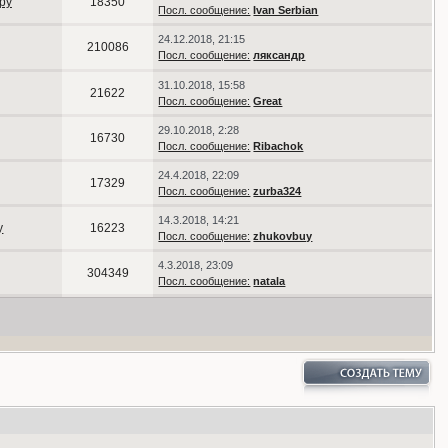
py
18350
Посл. сообщение:
Ivаn Serbiаn
24.12.2018, 21:15
210086
Посл. сообщение:
ляксандр
31.10.2018, 15:58
21622
Посл. сообщение:
Great
29.10.2018, 2:28
16730
Посл. сообщение:
Ribachok
24.4.2018, 22:09
17329
Посл. сообщение:
zurba324
14.3.2018, 14:21
y
16223
Посл. сообщение:
zhukovbuy
4.3.2018, 23:09
304349
Посл. сообщение:
natala