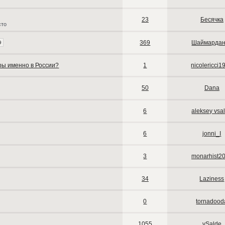
23
Бесячка
сто
369
Шаймардан
9
ры именно в России?
1
nicolericci1
50
Dana
6
aleksey vsa
6
jonni_I
3
monarhist2
34
Laziness
0
tornadood
1055
vSalde