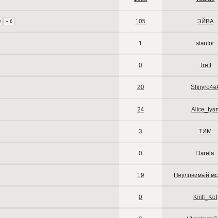
105
ЭЙBA
3
» 6
1
stanfor
0
Treff
20
Shnyro4e
24
Alice_tya
3
ТИМ
0
Darela
19
Неуловимый мс
0
Kirill_Kot