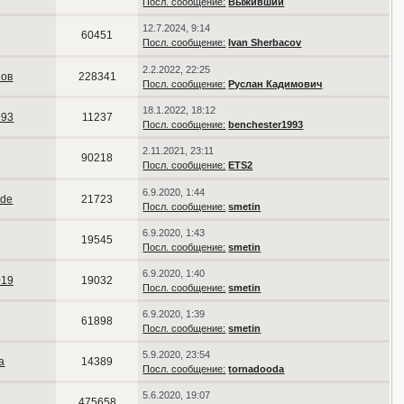
Посл. сообщение:
Выживший
12.7.2024, 9:14
60451
Посл. сообщение:
Ivan Sherbacov
2.2.2022, 22:25
ов
228341
Посл. сообщение:
Руслан Кадимович
18.1.2022, 18:12
993
11237
Посл. сообщение:
benchester1993
2.11.2021, 23:11
90218
Посл. сообщение:
ETS2
6.9.2020, 1:44
lde
21723
Посл. сообщение:
smetin
6.9.2020, 1:43
19545
Посл. сообщение:
smetin
6.9.2020, 1:40
019
19032
Посл. сообщение:
smetin
6.9.2020, 1:39
61898
Посл. сообщение:
smetin
5.9.2020, 23:54
a
14389
Посл. сообщение:
tornadooda
5.6.2020, 19:07
475658