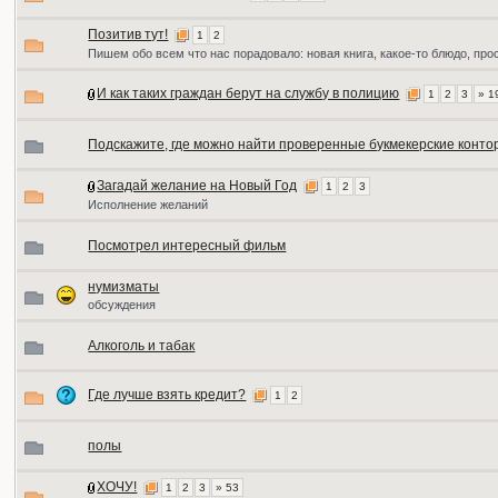
Позитив тут!
1
2
Пишем обо всем что нас порадовало: новая книга, какое-то блюдо, про
И как таких граждан берут на службу в полицию
1
2
3
» 1
Подскажите, где можно найти проверенные букмекерские конто
Загадай желание на Новый Год
1
2
3
Исполнение желаний
Посмотрел интересный фильм
нумизматы
обсуждения
Алкоголь и табак
Где лучше взять кредит?
1
2
полы
ХОЧУ!
1
2
3
» 53