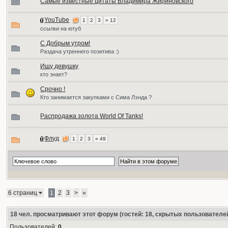
Самые известные цитаты Владимира Жириновского
YouTube
1
2
3
» 12
ссылки на ютуб
С Добрым утром!
Раздача утреннего позитива :)
Ищу девушку
кто знает?
Срочно !
Кто занимается закупками с Сима Лэнда ?
Распродажа золота World Of Tanks!
Флуд
1
2
3
» 49
6 страниц
1
2
3
>
»
18
чел. просматривают этот форум (гостей: 18, скрытых пользователей
Пользователей:
0