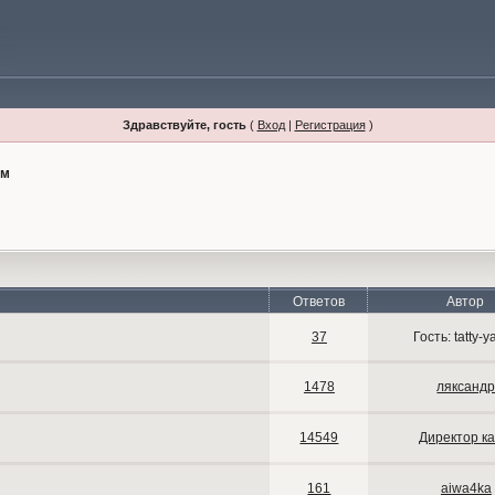
Здравствуйте, гость
(
Вход
|
Регистрация
)
йм
Ответов
Автор
37
Гость: tatty-
1478
ляксанд
14549
Директор к
161
aiwa4ka