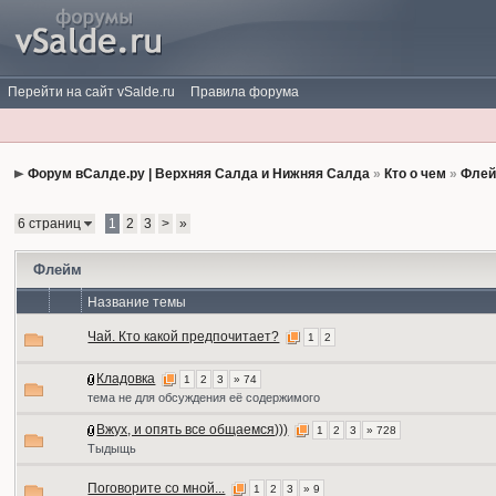
Перейти на сайт vSalde.ru
Правила форума
Форум вСалде.ру | Верхняя Салда и Нижняя Салда
»
Кто о чем
»
Фле
6 страниц
1
2
3
>
»
Флейм
Название темы
Чай. Кто какой предпочитает?
1
2
Кладовка
1
2
3
» 74
тема не для обсуждения её содержимого
Вжух, и опять все общаемся)))
1
2
3
» 728
Тыдыщь
Поговорите со мной...
1
2
3
» 9