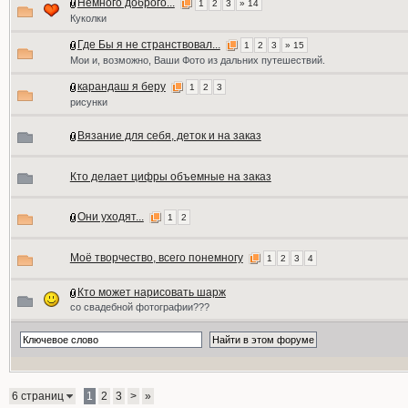
Немного доброго...
1
2
3
» 14
Куколки
Где Бы я не странствовал...
1
2
3
» 15
Мои и, возможно, Ваши Фото из дальних путешествий.
карандаш я беру
1
2
3
рисунки
Вязание для себя, деток и на заказ
Кто делает цифры объемные на заказ
Они уходят...
1
2
Моё творчество, всего понемногу
1
2
3
4
Кто может нарисовать шарж
со свадебной фотографии???
6 страниц
1
2
3
>
»