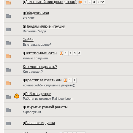
Дела шитейские (шью деткам)
1
2
3
» 22
Ободочки мои
Из лент
Продам мягкие игрушки
Верхняя Салда
Хобби
Выставка моделей.
Текстильные куклы
1
2
3
4
милые создания
Кто может сделать?
Кто сделает?
Крестик за крестиком
1
2
ночное хобби сидящей в декрете))
Работы дочери
Работы из резинок Rainbow Loom
Открытки ручной работы
скрапбукинг
Вязаные игрушки