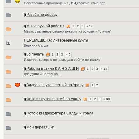
Собственные произведения , ИИ,креатив ,клип-арт
Резьба по дереву
Мыло ручной работы
1
2
3
» 14
Мыло, сделанное своими руками, из основы и "с нуля"
ПЕРЕМЕЩЕНА:
Интерьерные куклы
Верхняя Салда
3d печать
1
2
3
» 5
Изделия, которые печатаю для себя и не только
Работы в стиле К А Н З А Ш И
1
2
3
» 18
для души и не только...
Видео из путешествий по Уралу
1
2
Фото из путешествий по Уралу
1
2
3
» 98
Фото с квадрокоптера Салды и Урала
Мои деревяшки.