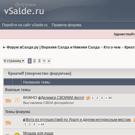
Перейти на сайт vSalde.ru
Правила форума
Здравствуйте
Форум вСалде.ру | Верхняя Салда и Нижняя Салда
»
Кто о чем
»
Креат
6 страниц
1
2
3
>
»
Креатиff (творчество форумчан)
Название темы
Важные темы
ВАЖНО:
Делимся СВОИМИ фото!
1
2
3
» 30
Выставляем СВОИ фотоработы!
Темы форума
Фото из путешествий по Уралу и другим интересным местам.
1
2
3
» 44
Музыка для души