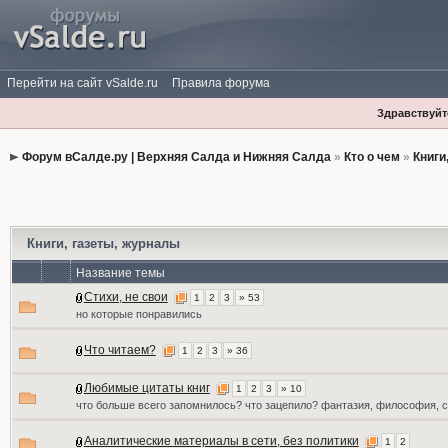
Перейти на сайт vSalde.ru
Правила форума
Здравствуйте
Форум вСалде.ру | Верхняя Салда и Нижняя Салда
»
Кто о чем
»
Книги
Книги, газеты, журналы
Название темы
Стихи, не свои
1
2
3
» 53
но которые понравились
Что читаем?
1
2
3
» 36
Любимые цитаты книг
1
2
3
» 10
что больше всего запомнилось? что зацепило? фантазия, философия, 
Аналитические материалы в сети, без политики
1
2