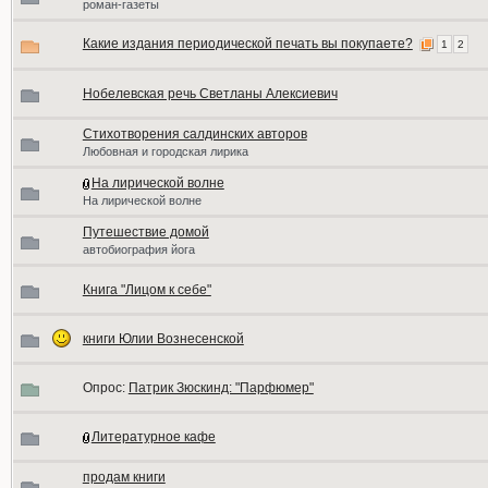
роман-газеты
Какие издания периодической печать вы покупаете?
1
2
Нобелевская речь Светланы Алексиевич
Стихотворения салдинских авторов
Любовная и городская лирика
На лирической волне
На лирической волне
Путешествие домой
автобиография йога
Книга "Лицом к себе"
книги Юлии Вознесенской
Опрос:
Патрик Зюскинд: "Парфюмер"
Литературное кафе
продам книги