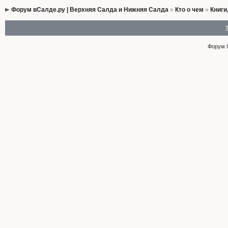
Форум вСалде.ру | Верхняя Салда и Нижняя Салда
»
Кто о чем
»
Книги
Форум