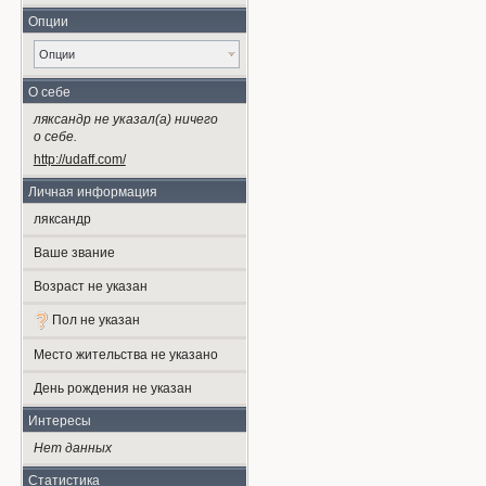
Опции
Опции
О себе
ляксандр не указал(а) ничего
о себе.
http://udaff.com/
Личная информация
ляксандр
Ваше звание
Возраст не указан
Пол не указан
Место жительства не указано
День рождения не указан
Интересы
Нет данных
Статистика